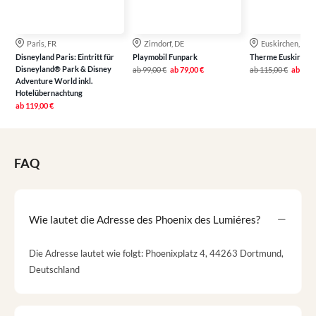
Paris, FR
Zirndorf, DE
Euskirchen, DE
Disneyland Paris: Eintritt für
Playmobil Funpark
Therme Euskirche
Disneyland® Park & Disney
ab
99,00 €
ab
79,00 €
ab
115,00 €
ab
79,0
Adventure World inkl.
Hotelübernachtung
ab
119,00 €
FAQ
Wie lautet die Adresse des Phoenix des Lumiéres?
Die Adresse lautet wie folgt: Phoenixplatz 4, 44263 Dortmund,
Deutschland