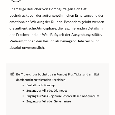
Ehemalige Besucher von Pompeji zeigen sich tief
beeindruckt von der
außergewöhnlichen Erhaltung
und der
emotionalen Wirkung der Ruinen. Besonders gelobt werden
die
authentische Atmosphäre
, die faszinierenden Details in
den Fresken und die Weitläufigkeit der Ausgrabungsstätte.
Viele empfinden den Besuch als
bewegend, lehrreich
und
absolut unvergesslich.
Bei Travelcircus buchst du ein Pompeji Plus Ticket und erhältst
damit Zutritt zu folgenden Bereichen:
Eintritt nach Pompeji
Zugang zur Villa des Diomedes
Zugang zur Villa Regina in Boscoreale mit Antiquarium
Zugang zur Villa der Geheimnisse