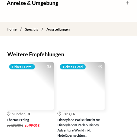
Anreise & Umgebung
/
/
Home
Specials
Ausstellungen
Weitere Empfehlungen
3.9
4.0
Ticket + Hotel
Ticket + Hotel
München, DE
Paris, FR
Therme Erding
Disneyland Paris: Eintritt für
Disneyland® Park & Disney
ab
132,00 €
ab
99,00 €
Adventure World inkl.
Hotelübernachtung