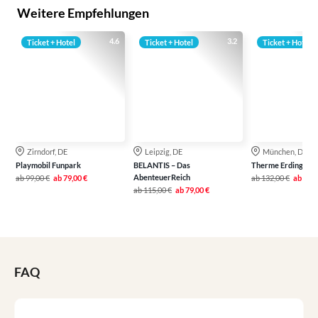
Weitere Empfehlungen
4.6
3.2
Ticket + Hotel
Ticket + Hotel
Ticket + Hotel
Zirndorf, DE
Leipzig, DE
München, DE
Playmobil Funpark
BELANTIS – Das
Therme Erding
AbenteuerReich
ab
99,00 €
ab
79,00 €
ab
132,00 €
ab
99,0
ab
115,00 €
ab
79,00 €
FAQ