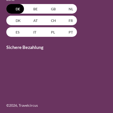
DE
BE
GB
NL
DK
AT
CH
FR
ES
IT
PL
PT
Sichere Bezahlung
©
2026
, Travelcircus