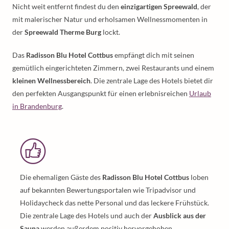
Nicht weit entfernt findest du den
einzigartigen Spreewald
, der
mit malerischer Natur und erholsamen Wellnessmomenten in
der
Spreewald Therme Burg
lockt.
Das
Radisson Blu Hotel Cottbus
empfängt dich mit seinen
gemütlich eingerichteten Zimmern, zwei Restaurants und einem
kleinen Wellnessbereich
. Die zentrale Lage des Hotels bietet dir
den perfekten Ausgangspunkt für einen erlebnisreichen
Urlaub
in Brandenburg
.
Die ehemaligen Gäste des
Radisson Blu Hotel Cottbus
loben
auf bekannten Bewertungsportalen wie Tripadvisor und
Holidaycheck das nette Personal und das leckere Frühstück.
Die zentrale Lage des Hotels und auch der
Ausblick aus der
Sauna
werden außerdem positiv hervorgehoben.