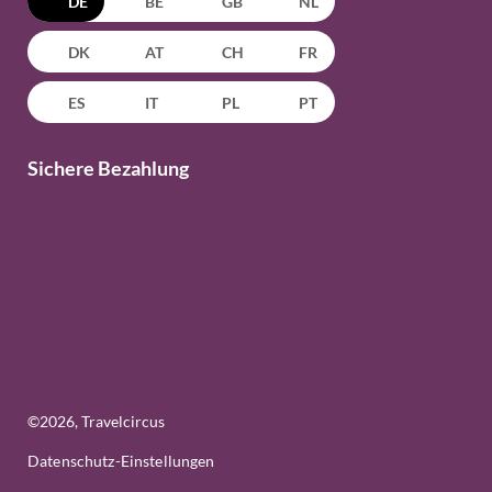
DE
BE
GB
NL
DK
AT
CH
FR
ES
IT
PL
PT
Sichere Bezahlung
©
2026
, Travelcircus
Datenschutz-Einstellungen