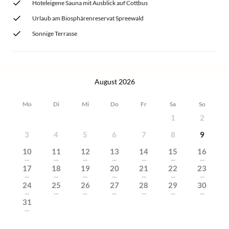
Hoteleigene Sauna mit Ausblick auf Cottbus
Urlaub am Biosphärenreservat Spreewald
Sonnige Terrasse
August 2026
Mo
Di
Mi
Do
Fr
Sa
So
1
2
3
4
5
6
7
8
9
10
11
12
13
14
15
16
---
---
---
---
---
---
---
17
18
19
20
21
22
23
---
---
---
---
---
---
---
24
25
26
27
28
29
30
---
---
---
---
---
---
---
31
---