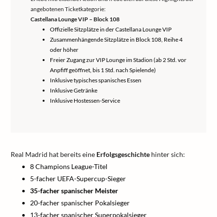
angebotenen Ticketkategorie:
Castellana Lounge VIP – Block 108
Offizielle Sitzplätze in der Castellana Lounge VIP
Zusammenhängende Sitzplätze in Block 108, Reihe 4
oder höher
Freier Zugang zur VIP Lounge im Stadion (ab 2 Std. vor
Anpfiff geöffnet, bis 1 Std. nach Spielende)
Inklusive typisches spanisches Essen
Inklusive Getränke
Inklusive Hostessen-Service
Real Madrid hat bereits eine
Erfolgsgeschichte
hinter sich:
8 Champions League-Titel
5-facher UEFA-Supercup-Sieger
35-facher spanischer Meister
20-facher spanischer Pokalsieger
13-facher spanischer Superpokalsieger