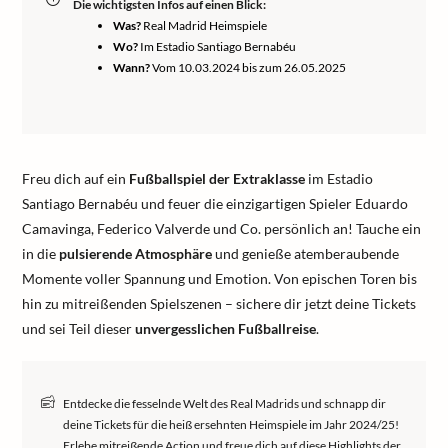
Die wichtigsten Infos auf einen Blick:
Was?
Real Madrid Heimspiele
Wo?
Im Estadio Santiago Bernabéu
Wann?
Vom 10.03.2024 bis zum 26.05.2025
Freu dich auf ein
Fußballspiel der Extraklasse
im Estadio
Santiago Bernabéu und feuer die einzigartigen Spieler Eduardo
Camavinga, Federico Valverde und Co. persönlich an! Tauche ein
in die
pulsierende Atmosphäre
und genieße atemberaubende
Momente voller Spannung und Emotion. Von epischen Toren bis
hin zu mitreißenden Spielszenen – sichere dir jetzt deine Tickets
und sei Teil dieser
unvergesslichen Fußballreise
.
Entdecke die fesselnde Welt des Real Madrids und schnapp dir
deine Tickets für die heiß ersehnten Heimspiele im Jahr 2024/25!
Erlebe mitreißende Action und freue dich auf diese Highlights der