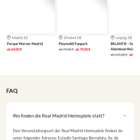
Madrid, ES
Zirndorf, DE
Leipzig, DE
Parque Warner Madrid
Playmobil Funpark
BELANTIS – Das
AbenteuerReich
ab
69,00 €
ab
99,00 €
ab
79,00 €
ab
115,00 €
ab
79,0
FAQ
Wo finden die Real Madrid Heimspiele statt?
Den Veranstaltungsort der Real Madrid Heimspiele findest du
unter folgender Adresse: Estadio Santiago Bernabéu, Av. de