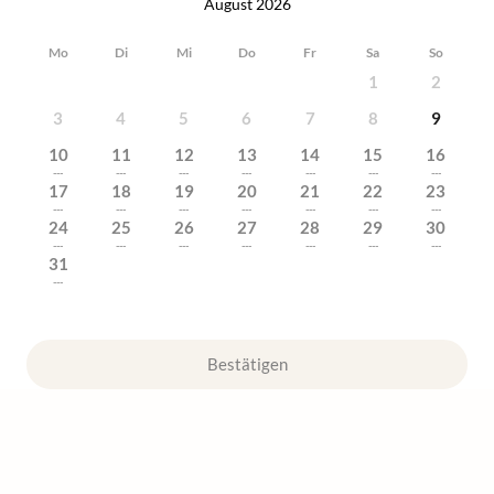
August 2026
Mo
Di
Mi
Do
Fr
Sa
So
1
2
3
4
5
6
7
8
9
10
11
12
13
14
15
16
---
---
---
---
---
---
---
17
18
19
20
21
22
23
---
---
---
---
---
---
---
24
25
26
27
28
29
30
---
---
---
---
---
---
---
31
---
Bestätigen