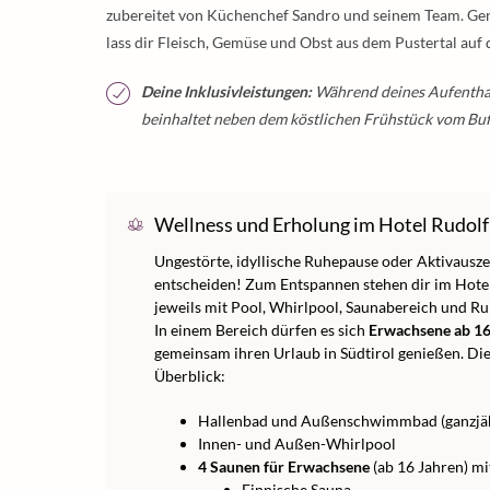
zubereitet von Küchenchef Sandro und seinem Team. Geni
lass dir Fleisch, Gemüse und Obst aus dem Pustertal auf
Deine Inklusivleistungen:
Während deines Aufenthalte
beinhaltet neben dem köstlichen Frühstück vom Bu
Wellness und Erholung im Hotel Rudolf
Ungestörte, idyllische Ruhepause oder Aktivausze
entscheiden! Zum Entspannen stehen dir im Hote
jeweils mit Pool, Whirlpool, Saunabereich und R
In einem Bereich dürfen es sich
Erwachsene ab 16
gemeinsam ihren Urlaub in Südtirol genießen. Di
Überblick:
Hallenbad und Außenschwimmbad (ganzjähr
Innen- und Außen-Whirlpool
4 Saunen für Erwachsene
(ab 16 Jahren) mi
Finnische Sauna