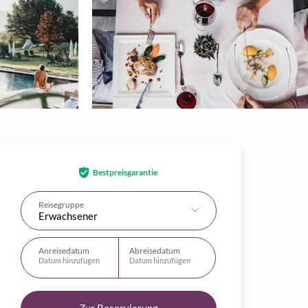
Bestpreisgarantie
Reisegruppe
Erwachsener
Anreisedatum
Abreisedatum
Datum hinzufügen
Datum hinzufügen