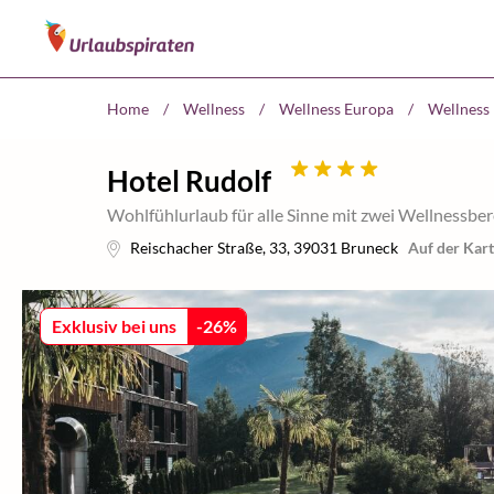
Home
/
Wellness
/
Wellness Europa
/
Wellness 
Hotel Rudolf
Wohlfühlurlaub für alle Sinne mit zwei Wellnessbe
Reischacher Straße, 33
,
39031
Bruneck
Auf der Kart
Exklusiv bei uns
-
26
%