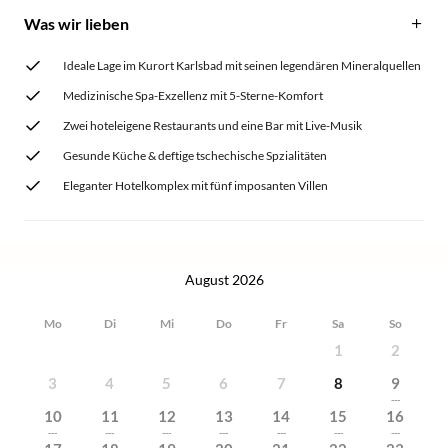
Was wir lieben
Ideale Lage im Kurort Karlsbad mit seinen legendären Mineralquellen
Medizinische Spa-Exzellenz mit 5-Sterne-Komfort
Zwei hoteleigene Restaurants und eine Bar mit Live-Musik
Gesunde Küche & deftige tschechische Spzialitäten
Eleganter Hotelkomplex mit fünf imposanten Villen
August 2026
Mo
Di
Mi
Do
Fr
Sa
So
1
2
3
4
5
6
7
8
9
---
10
11
12
13
14
15
16
---
---
---
---
---
---
---