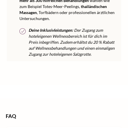
mehr als 300 hilfreichen Behandlungen
wählen wie
zum Beispiel Totes-Meer-Peelings,
thailändischen
Massagen
, Torfbädern oder professionellen ärztlichen
Untersuchungen.
Deine Inklusivleistungen:
Der Zugang zum
hoteleigenen Wellnessbereich ist für dich im
Preis inbegriffen. Zudem erhältst du 20 % Rabatt
auf Wellnessbehandlungen und einen einmaligen
Zugang zur hoteleigenen Salzgrotte.
/
/
/
/
Home
Wellness
Wellness Europa
Wellness Tschechien
Wellness Karlsbad
FAQ