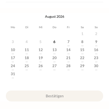
August 2026
Mo
Di
Mi
Do
Fr
Sa
So
1
2
3
4
5
6
7
8
9
---
---
---
10
11
12
13
14
15
16
---
---
---
---
---
---
---
17
18
19
20
21
22
23
---
---
---
---
---
---
---
24
25
26
27
28
29
30
---
---
---
---
---
---
---
31
---
Bestätigen