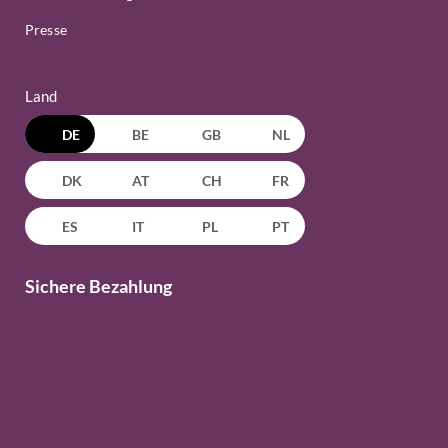
Presse
Land
DE
BE
GB
NL
DK
AT
CH
FR
ES
IT
PL
PT
Sichere Bezahlung