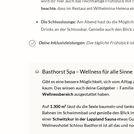
wird dir hier auch das reichhaltige Frühstück mit 
beachte
, dass im Restaurant Wilhelmina Helena ei
Die Schlosslounge:
Am Abend hast du die Möglichke
Drinks an der Schlossbar. Genieße auch den Blick
Deine Inklusivleistungen:
Das tägliche Frühstück ist
Basthorst Spa – Wellness für alle Sinne
Gibt es eine bessere Möglichkeit, sich vom Alltag 
kaum. Das wissen auch deine Gastgeber – Familie
Wellnessbereich
ausgestattet haben.
Auf
1.300 m²
lässt du die Seele baumeln und tank
Bahnen im Schwimmbad und genieße den Blick in 
einer
Schwitzkur in der Lappland Sauna
etwas Gut
Wellnesshotel Schloss Basthorst ist all das und n