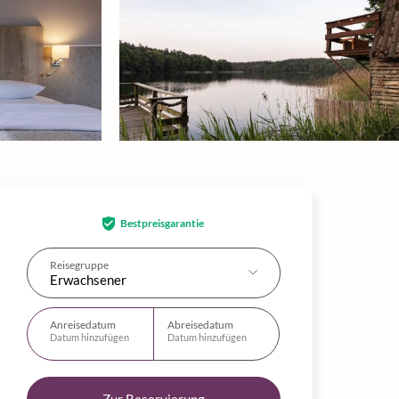
Bestpreisgarantie
Reisegruppe
Erwachsener
Anreisedatum
Abreisedatum
Datum hinzufügen
Datum hinzufügen