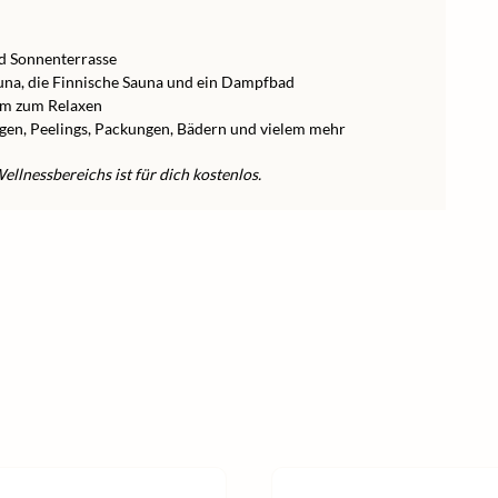
d Sonnenterrasse
na, die Finnische Sauna und ein Dampfbad
um zum Relaxen
en, Peelings, Packungen, Bädern und vielem mehr
llnessbereichs ist für dich kostenlos.