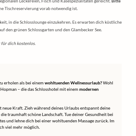
regionalen Leckereien, Fisch und Käsespezialitäten gereicht.
Bitte
ne Tischreservierung vorab notwendig ist.
it, in die Schlosslounge einzukehren. Es erwarten dich köstliche
 auf den grünen Schlossgarten und den Glambecker See.
 für dich kostenlos.
zu erholen als bei einem
wohltuenden Wellnessurlaub?
Wohl
 Hopman – die das Schlosshotel mit einem
modernen
st neue Kraft. Zieh während deines Urlaubs entspannt deine
die traumhaft schöne Landschaft. Tue deiner Gesundheit bei
es und lehne dich bei einer wohltuenden Massage zurück. Im
och viel mehr möglich.