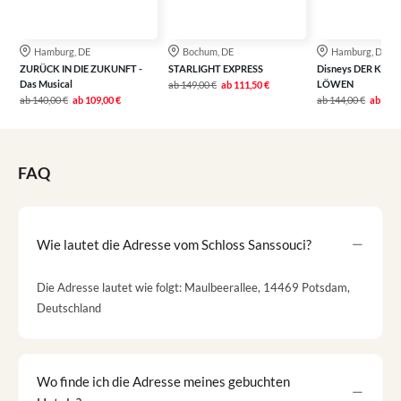
Hamburg, DE
Bochum, DE
Hamburg, DE
ZURÜCK IN DIE ZUKUNFT -
STARLIGHT EXPRESS
Disneys DER KÖNI
Das Musical
LÖWEN
ab
149,00 €
ab
111,50 €
ab
140,00 €
ab
109,00 €
ab
144,00 €
ab
115,
FAQ
Wie lautet die Adresse vom Schloss Sanssouci?
Die Adresse lautet wie folgt: Maulbeerallee, 14469 Potsdam,
Deutschland
Wo finde ich die Adresse meines gebuchten