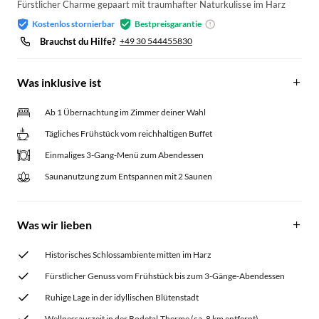
Fürstlicher Charme gepaart mit traumhafter Naturkulisse im Harz
Kostenlos stornierbar
Bestpreisgarantie
Brauchst du Hilfe?
+49 30 544455830
Was inklusive ist
Ab 1 Übernachtung im Zimmer deiner Wahl
Tägliches Frühstück vom reichhaltigen Buffet
Einmaliges 3-Gang-Menü zum Abendessen
Saunanutzung zum Entspannen mit 2 Saunen
Was wir lieben
Historisches Schlossambiente mitten im Harz
Fürstlicher Genuss vom Frühstück bis zum 3-Gänge-Abendessen
Ruhige Lage in der idyllischen Blütenstadt
Wellnessauszeit in der Bodetal-Therme (ca. 8 km entfernt)