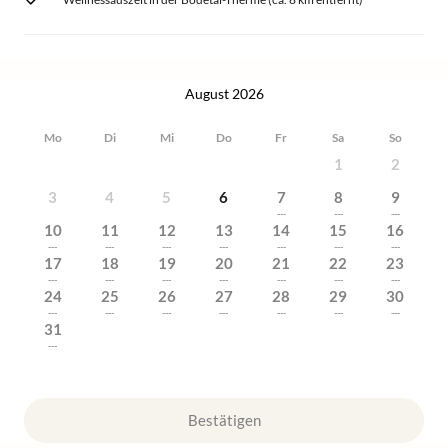
August 2026
Mo
Di
Mi
Do
Fr
Sa
So
1
2
3
4
5
6
7
8
9
---
---
---
10
11
12
13
14
15
16
---
---
---
---
---
---
---
17
18
19
20
21
22
23
---
---
---
---
---
---
---
24
25
26
27
28
29
30
---
---
---
---
---
---
---
31
---
Bestätigen