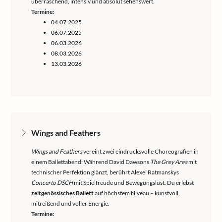
überraschend, intensiv und absolut sehenswert.
Termine:
04.07.2025
06.07.2025
06.03.2026
08.03.2026
13.03.2026
Wings and Feathers
Wings and Feathers
vereint zwei eindrucksvolle Choreografien in
einem Ballettabend: Während David Dawsons
The Grey Area
mit
technischer Perfektion glänzt, berührt Alexei Ratmanskys
Concerto DSCH
mit Spielfreude und Bewegungslust. Du erlebst
zeitgenössisches Ballett
auf höchstem Niveau – kunstvoll,
mitreißend und voller Energie.
Termine: