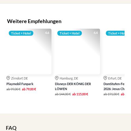
Weitere Empfehlungen
4.6
4.4
Ticket + Hotel
Ticket + Hotel
Ticket + Hotel
Zirndorf, DE
Hamburg, DE
Erfurt, DE
Playmobil Funpark
Disneys DER KÖNIG DER
DomStufen-Festspie
LÖWEN
2026: Jesus Christ
ab
99,00 €
ab
79,00 €
ab
144,00 €
ab
115,00 €
ab
191,00 €
ab
147,
FAQ