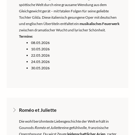
spöttische Welt durch eine grausame Wendung aus dem
Gleichgewicht gerät – mit fatalen Folgen für seine geliebte
Tochter Gilda. Diese italienisch gesungene Oper mit deutschen
und englischen Übertiteln entfaltet ein
musikalisches Feuerwerk
zwischen dramatischer Wucht und lyrischer Schönheit.
Termine:
08.05.2026
10.05.2026
22.05.2026
24.05.2026
30.05.2026
Roméo et Juliette
Die wohl berühmteste Liebesgeschichte der Welt erhält in
Gounods
Roméo et Juliette
eine gefühlvolle, französische
Opernfassung. Du wirst Zeuge
leidenschaftlicher Arien
, zarter