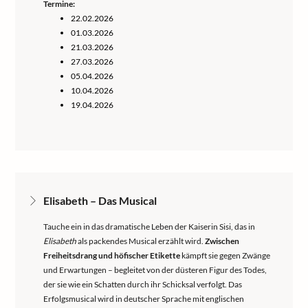
Termine:
22.02.2026
01.03.2026
21.03.2026
27.03.2026
05.04.2026
10.04.2026
19.04.2026
Elisabeth – Das Musical
Tauche ein in das dramatische Leben der Kaiserin Sisi, das in
Elisabeth
als packendes Musical erzählt wird.
Zwischen
Freiheitsdrang und höfischer Etikette
kämpft sie gegen Zwänge
und Erwartungen – begleitet von der düsteren Figur des Todes,
der sie wie ein Schatten durch ihr Schicksal verfolgt. Das
Erfolgsmusical wird in deutscher Sprache mit englischen