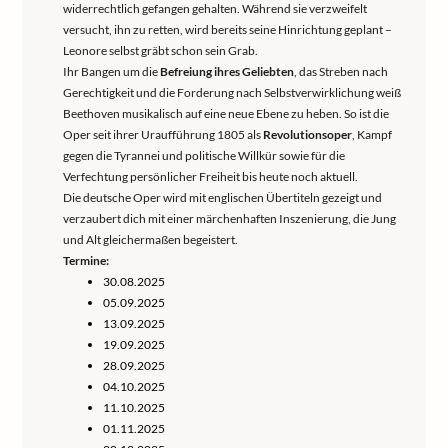
widerrechtlich gefangen gehalten. Während sie verzweifelt
versucht, ihn zu retten, wird bereits seine Hinrichtung geplant –
Leonore selbst gräbt schon sein Grab.
Ihr Bangen um die
Befreiung ihres Geliebten
, das Streben nach
Gerechtigkeit und die Forderung nach Selbstverwirklichung weiß
Beethoven musikalisch auf eine neue Ebene zu heben. So ist die
Oper seit ihrer Uraufführung 1805 als
Revolutionsoper
, Kampf
gegen die Tyrannei und politische Willkür sowie für die
Verfechtung persönlicher Freiheit bis heute noch aktuell.
Die deutsche Oper wird mit englischen Übertiteln gezeigt und
verzaubert dich mit einer märchenhaften Inszenierung, die Jung
und Alt gleichermaßen begeistert.
Termine:
30.08.2025
05.09.2025
13.09.2025
19.09.2025
28.09.2025
04.10.2025
11.10.2025
01.11.2025