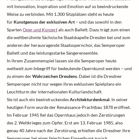
mit Innovation, Inspiration und Emotion auf so beeindruckende
Weise zu verbinden. Mit 1.300 Sitzplätzen steht es heute
für
Kunstgenuss der exklusiven Art
– und das sowohl in den
Sparten
Oper und Konzert
als auch Ballett. Dazu trägt zum einen
die weltberühmte Sächsische Staatskapelle Dresden bei und zum
anderen der herausragende Staatsopernchor, das Semperoper
Ballett und das leistungsstarke Sängerensemble.
In ihrem Zusammenspiel lassen sie die Semperoper heute
weltweit zum Inbegriff für bedeutende Opernkunst werden – und
zu einem der
Wahrzeichen Dresdens
. Dabei ist die Dresdner
Semperoper nicht nur wegen ihres exklusiven Spielplans ein
Leuchtturm der internationalen Kulturlandschaft.
Sie ist auch ein beeindruckendes
Architekturdenkmal
. In seiner
heutigen Form wurde der Renaissance-Prachtbau 1878 eröffnet.
Im Februar 1945 fiel das Opernhaus jedoch den Zerstörungen
des 2. Weltkrieges zum Opfer. Erst am 13. Februar 1985, also
genau 40 Jahre nach der Zerstörung, erhielten die Dresdner ihre
Semperoper bei einer feierlichen Einweihung zurück.