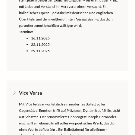
stellt jedem Bewerber tödliche Aufgaben – bis ein mutiger Prinz
mit Liebe und Verstand ihr Herz zu erobern versucht. Ein
italienisches Opern-Spektakel mit deutschen und englischen
Übertiteln und dem weltberühmten
Nessun dorma
, das dich
garantiert
emotional überwältigen
wird.
Termine:
16.11.2025
22.11.2025
29.11.2025
Vice Versa
Mit
Vice Versa
erwartet dich ein modernes Ballett voller
Gegensätze: Emotion trifft auf Präzision, Dynamik auf Stille, Licht
auf Schatten. Der renommierte Choreograf Joseph Hernandez
erschafft ein ebenso
kraftvolles wie poetisches Werk
, das dich
ohne Worte tief berührt. Ein Ballettabend für alle Sinne –