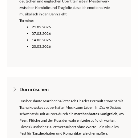
deutschen und englischen Übertiteln ist ein Meisterwerk
zwischen Komödie und Tragödie, das dich emotional wie
musikalisch in den Bann zieht.
Termine:
21.02.2026
07.03.2026
14.03.2026
20.03.2026
Dornröschen
Das berühmte Märchenballett nach Charles Perrault erwacht mit
Tschaikowskys zauberhafter Musik zum Leben. In
Dornröschen
schwebst du mit Aurora durch ein
märchenhaftes Königreich
, wo
Feen, Flüche und der Kuss der wahren Liebe auf dich warten.
Dieses klassische Ballett verzaubert ohne Worte – ein visuelles
Fest für Tanzliebhaber und Romantiker gleichermaßen.