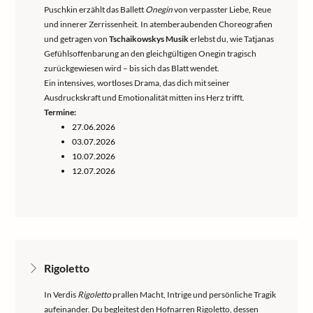
Puschkin erzählt das Ballett
Onegin
von verpasster Liebe, Reue
und innerer Zerrissenheit. In atemberaubenden Choreografien
und getragen von
Tschaikowskys Musik
erlebst du, wie Tatjanas
Gefühlsoffenbarung an den gleichgültigen Onegin tragisch
zurückgewiesen wird – bis sich das Blatt wendet.
Ein intensives, wortloses Drama, das dich mit seiner
Ausdruckskraft und Emotionalität mitten ins Herz trifft.
Termine:
27.06.2026
03.07.2026
10.07.2026
12.07.2026
Rigoletto
In Verdis
Rigoletto
prallen Macht, Intrige und persönliche Tragik
aufeinander. Du begleitest den Hofnarren Rigoletto, dessen