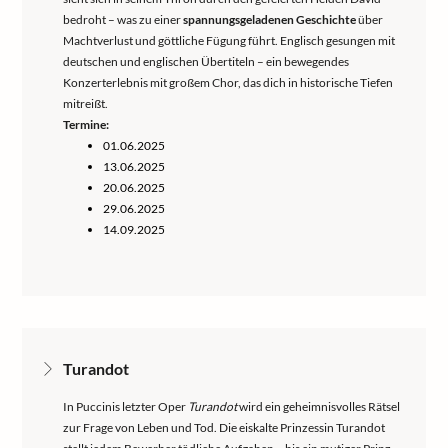
bedroht – was zu einer
spannungsgeladenen Geschichte
über
Machtverlust und göttliche Fügung führt. Englisch gesungen mit
deutschen und englischen Übertiteln – ein bewegendes
Konzerterlebnis mit großem Chor, das dich in historische Tiefen
mitreißt.
Termine:
01.06.2025
13.06.2025
20.06.2025
29.06.2025
14.09.2025
Turandot
In Puccinis letzter Oper
Turandot
wird ein geheimnisvolles Rätsel
zur Frage von Leben und Tod. Die eiskalte Prinzessin Turandot