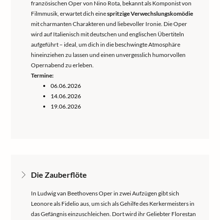
französischen Oper von Nino Rota, bekannt als Komponist von
Filmmusik, erwartet dich eine
spritzige Verwechslungskomödie
mit charmanten Charakteren und liebevoller Ironie. Die Oper
wird auf Italienisch mit deutschen und englischen Übertiteln
aufgeführt – ideal, um dich in die beschwingte Atmosphäre
hineinziehen zu lassen und einen unvergesslich humorvollen
Opernabend zu erleben.
Termine:
06.06.2026
14.06.2026
19.06.2026
Die Zauberflöte
In Ludwig van Beethovens Oper in zwei Aufzügen gibt sich
Leonore als Fidelio aus, um sich als Gehilfe des Kerkermeisters in
das Gefängnis einzuschleichen. Dort wird ihr Geliebter Florestan