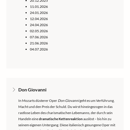
20.12.2025
11.01.2026
24.01.2026
12.04.2026
24.04.2026
02.05.2026
07.06.2026
21.06.2026
04.07.2026
Don Giovanni
In Mozarts düsterer Oper
Don Giovanni
geht es um Verführung,
Macht und den Preis der Schuld. Du wirst hineingezogen in das
rastlose Leben des charismatischen Lebemanns, der durch sein
Handeln eine
dramatische Kettenreaktion
auslöst – bis hin zu
seinem eigenen Untergang. Diese italienisch gesungene Oper mit