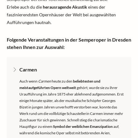
Erlebe auch du die
herausragende Akustik
eines der
faszinierendsten Opernhäuser der Welt bei ausgewählten
Aufführungen hautnah.
Folgende Veranstaltungen in der Semperoper in Dresden
stehen Ihnen zur Auswahl:
Carmen
Auch wenn
Carmen
heute zu den
beliebtesten und
meistaufgeführten Opern weltweit
gehört, wurde sie zu ihrer
Uraufführung im Jahre 1875 eher ablehnend aufgenommen. Erst
einige Monate später, als der musikalische Schöpfer Georges
Bizet in jungen Jahren unverhofft verstorben war, konnte das
Werk rund um die vollblütige Schaustellerin Carmen immer mehr
Zuschauer für sich gewinnen. Schnell stieg die charismatische
Hauptfigur zu einem
Symbol der weiblichen Emanzipation
auf,
während die komische Oper selbst mit betörenden Arien,