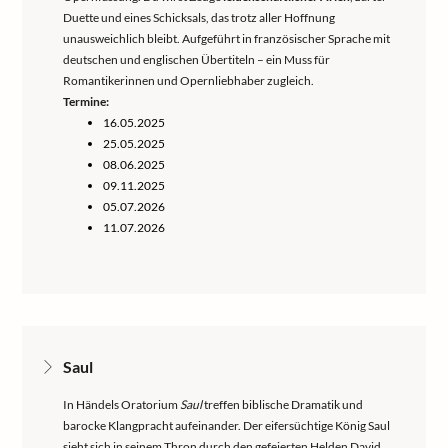
Duette und eines Schicksals, das trotz aller Hoffnung
unausweichlich bleibt. Aufgeführt in französischer Sprache mit
deutschen und englischen Übertiteln – ein Muss für
Romantikerinnen und Opernliebhaber zugleich.
Termine:
16.05.2025
25.05.2025
08.06.2025
09.11.2025
05.07.2026
11.07.2026
Saul
In Händels Oratorium
Saul
treffen biblische Dramatik und
barocke Klangpracht aufeinander. Der eifersüchtige König Saul
sieht sich in seinem Thron durch den gefeierten Helden David