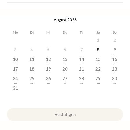
August 2026
Mo
Di
Mi
Do
Fr
Sa
So
1
2
3
4
5
6
7
8
9
---
10
11
12
13
14
15
16
---
---
---
---
---
---
---
17
18
19
20
21
22
23
---
---
---
---
---
---
---
24
25
26
27
28
29
30
---
---
---
---
---
---
---
31
---
Bestätigen