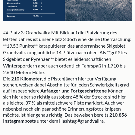
## Platz 3: Grandvalira Mit Blick auf die Platzierung des
letzten Jahres ist unser Platz 3 doch eine kleine Überraschung:
**19,53 Punkte** katapultieren das andorranische Skigebiet
Grandvalira unglaubliche 14 Plätze nach oben. Als **größtes
Skigebiet der Pyrenäen** bietet es leidenschaftlichen
Wintersportlern aber auch ordentlich Fahrspaß in 1.710 bis
2.640 Metern Höhe.
Die
210 Kilometer
, die Pistenjägern hier zur Verfügung
stehen, weisen dabei Abschnitte für jeden Schwierigkeitsgrad
auf. Insbesondere
Anfänger und Fortgeschrittene
können
sich hier aber so richtig austoben: 48 % der Strecke sind hier
als leichte, 37 % als mittelschwere Piste markiert. Auch wer
nebenbei noch ein paar schöne Erinnerungsfotos knipsen
möchte, ist hier genau richtig: Das beweisen bereits
210.856
Instagramposts
unter dem Hashtag #grandvalira.