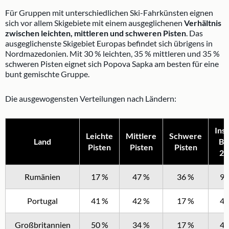
Für Gruppen mit unterschiedlichen Ski-Fahrkünsten eignen
sich vor allem Skigebiete mit einem ausgeglichenen
Verhältnis
zwischen leichten, mittleren und schweren Pisten
. Das
ausgeglichenste Skigebiet Europas befindet sich übrigens in
Nordmazedonien. Mit 30 % leichten, 35 % mittleren und 35 %
schweren Pisten eignet sich Popova Sapka am besten für eine
bunt gemischte Gruppe.
Die ausgewogensten Verteilungen nach Ländern:
Ins
Leichte
Mittlere
Schwere
Land
Be
Pisten
Pisten
Pisten
20
Rumänien
17 %
47 %
36 %
92
Portugal
41 %
42 %
17 %
48
Großbritannien
50 %
34 %
17 %
47