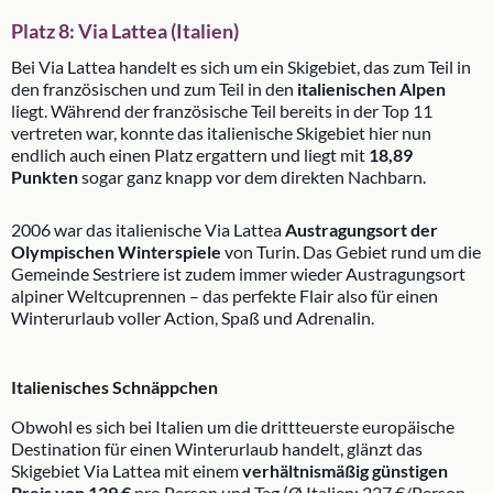
Platz 8: Via Lattea (Italien)
Bei Via Lattea handelt es sich um ein Skigebiet, das zum Teil in
den französischen und zum Teil in den
italienischen Alpen
liegt. Während der französische Teil bereits in der Top 11
vertreten war, konnte das italienische Skigebiet hier nun
endlich auch einen Platz ergattern und liegt mit
18,89
Punkten
sogar ganz knapp vor dem direkten Nachbarn.
2006 war das italienische Via Lattea
Austragungsort der
Olympischen Winterspiele
von Turin. Das Gebiet rund um die
Gemeinde Sestriere ist zudem immer wieder Austragungsort
alpiner Weltcuprennen – das perfekte Flair also für einen
Winterurlaub voller Action, Spaß und Adrenalin.
Italienisches Schnäppchen
Obwohl es sich bei Italien um die drittteuerste europäische
Destination für einen Winterurlaub handelt, glänzt das
Skigebiet Via Lattea mit einem
verhältnismäßig günstigen
Preis von 139 €
pro Person und Tag (Ø Italien: 227 €/Person