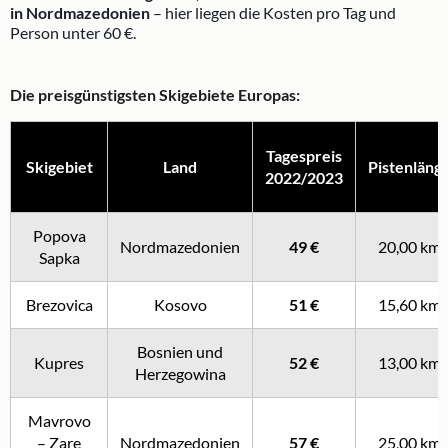
in Nordmazedonien
– hier liegen die Kosten pro Tag und
Person unter 60 €.
Die preisgünstigsten Skigebiete Europas:
Tagespreis
Skigebiet
Land
Pistenläng
2022/2023
Popova
Nordmazedonien
49 €
20,00 km
Sapka
Brezovica
Kosovo
51 €
15,60 km
Bosnien und
Kupres
52 €
13,00 km
Herzegowina
Mavrovo
– Zare
Nordmazedonien
57 €
25,00 km