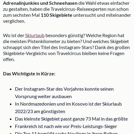
Adrenalinjunkies und Schneehasen
die Wahl etwas einfacher
zu gestalten, haben die Travelcircus-Reiseexperten nun schon
zum sechsten Mal
110 Skigebiete
untersucht und miteinander
verglichen.
Wo ist der
Skiurlaub
besonders günstig? Welche Region hat
die meisten Pistenkilometer zu bieten? Und welches Skigebiet
schnappt sich den Titel des Instagram-Stars? Dank des großen
Skigebiete-Vergleichs von Travelcircus bleiben keine Fragen
offen.
Das Wichtigste in Kürze:
Der Instagram-Star des Vorjahres konnte seinen
Vorsprung weiter ausbauen
In Nordmazedonien und im Kosovo ist der Skiurlaub
2022/23 am günstigsten
Das kleinste Skigebiet passt ganze 73 Mal in das größte
Frankreich ist nach wie vor Preis-Leistungs-Sieger
Die Top 11 begrüßt sechs Neulinge in ihren Reihen