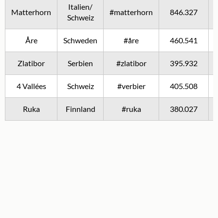
Italien/
Matterhorn
#matterhorn
846.327
Schweiz
Åre
Schweden
#åre
460.541
Zlatibor
Serbien
#zlatibor
395.932
4 Vallées
Schweiz
#verbier
405.508
Ruka
Finnland
#ruka
380.027