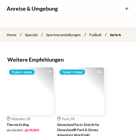
Anreise & Umgebung
/
/
/
/
Home
Specials
Sportveranstaltungen
Fußball
Serie A
Weitere Empfehlungen
3.9
4.0
Ticket + Hotel
Ticket + Hotel
München, DE
Paris, FR
Therme Erding
Disneyland Paris: Eintritt für
Disneyland® Park & Disney
ab
132,00 €
ab
99,00 €
Adventure World inkl.