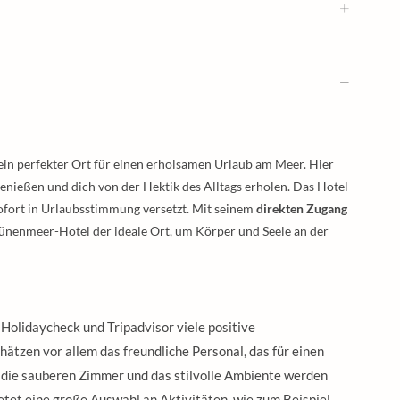
 ein perfekter Ort für einen erholsamen Urlaub am Meer. Hier
genießen und dich von der Hektik des Alltags erholen. Das Hotel
sofort in Urlaubsstimmung versetzt. Mit seinem
direkten Zugang
Dünenmeer-Hotel der ideale Ort, um Körper und Seele an der
Holidaycheck und Tripadvisor viele positive
ätzen vor allem das freundliche Personal, das für einen
die sauberen Zimmer und das stilvolle Ambiente werden
etet eine große Auswahl an Aktivitäten, wie zum Beispiel