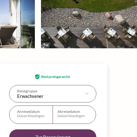
Bestpreisgarantie
Reisegruppe
Erwachsener
Anreisedatum
Abreisedatum
Datum hinzufügen
Datum hinzufügen