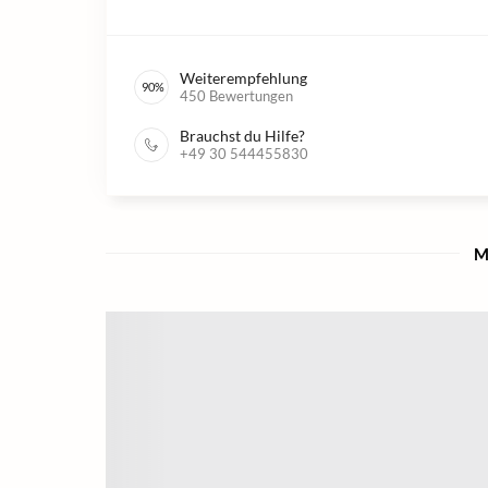
Weiterempfehlung
90
%
450
Bewertungen
Brauchst du Hilfe?
+49 30 544455830
M