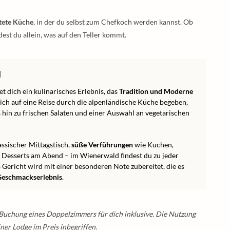
ttete Küche
, in der du selbst zum Chefkoch werden kannst. Ob
est du allein, was auf den Teller kommt.
d
t dich ein kulinarisches Erlebnis, das
Tradition und Moderne
dich auf eine Reise durch die alpenländische Küche begeben,
 hin zu frischen Salaten und einer Auswahl an vegetarischen
assischer Mittagstisch,
süße Verführungen
wie Kuchen,
 Desserts am Abend – im Wienerwald findest du zu jeder
 Gericht wird mit einer besonderen Note zubereitet, die es
Geschmackserlebnis
.
 Buchung eines Doppelzimmers für dich inklusive. Die Nutzung
ner Lodge im Preis inbegriffen.