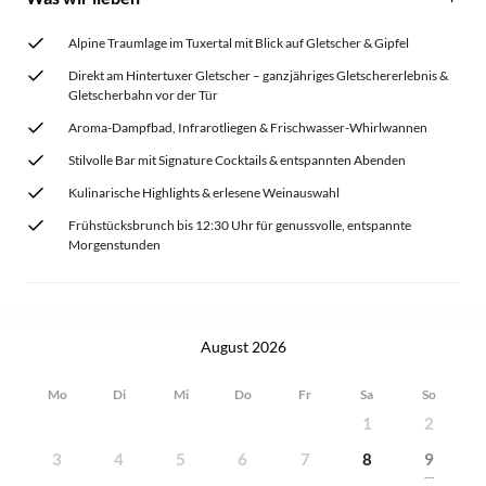
Alpine Traumlage im Tuxertal mit Blick auf Gletscher & Gipfel
Direkt am Hintertuxer Gletscher – ganzjähriges Gletschererlebnis &
Gletscherbahn vor der Tür
Aroma-Dampfbad, Infrarotliegen & Frischwasser-Whirlwannen
Stilvolle Bar mit Signature Cocktails & entspannten Abenden
Kulinarische Highlights & erlesene Weinauswahl
Frühstücksbrunch bis 12:30 Uhr für genussvolle, entspannte
Morgenstunden
August 2026
Mo
Di
Mi
Do
Fr
Sa
So
1
2
3
4
5
6
7
8
9
---