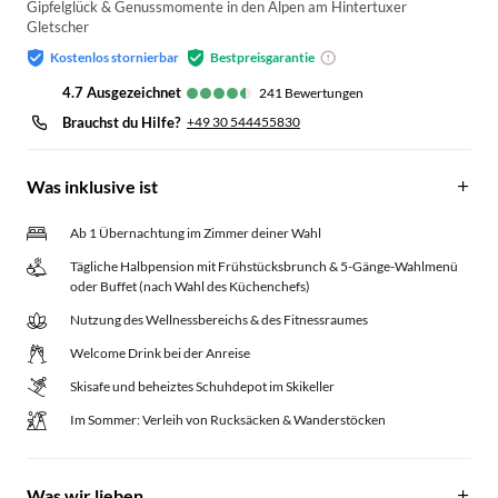
Gipfelglück & Genussmomente in den Alpen am Hintertuxer
Gletscher
Kostenlos stornierbar
Bestpreisgarantie
4.7
ausgezeichnet
241
Bewertungen
Brauchst du Hilfe?
+49 30 544455830
Was inklusive ist
Ab 1 Übernachtung im Zimmer deiner Wahl
Tägliche Halbpension mit Frühstücksbrunch & 5-Gänge-Wahlmenü
oder Buffet (nach Wahl des Küchenchefs)
Nutzung des Wellnessbereichs & des Fitnessraumes
Welcome Drink bei der Anreise
Skisafe und beheiztes Schuhdepot im Skikeller
Im Sommer: Verleih von Rucksäcken & Wanderstöcken
Was wir lieben