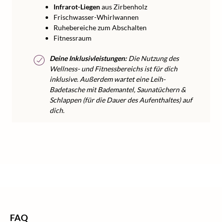
Infrarot-Liegen
aus Zirbenholz
Frischwasser-Whirlwannen
Ruhebereiche zum Abschalten
Fitnessraum
Deine Inklusivleistungen:
Die Nutzung des
Wellness- und Fitnessbereichs ist für dich
inklusive. Außerdem wartet eine Leih-
Badetasche mit Bademantel, Saunatüchern &
Schlappen (für die Dauer des Aufenthaltes) auf
dich.
/
Skigebiete
/
Skiurlaub Österreich
/
Home
Skiurlaub Zillertal
FAQ