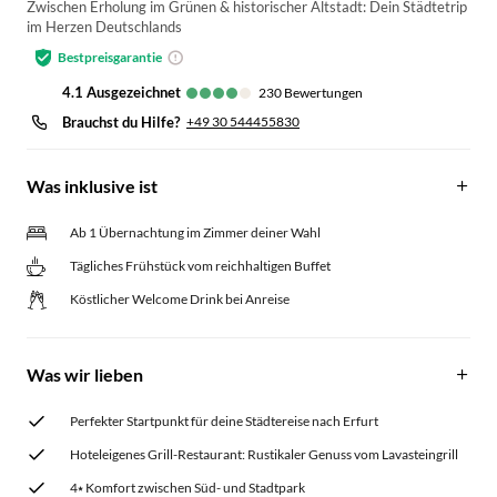
Zwischen Erholung im Grünen & historischer Altstadt: Dein Städtetrip
im Herzen Deutschlands
Bestpreisgarantie
4.1
ausgezeichnet
230
Bewertungen
Brauchst du Hilfe?
+49 30 544455830
Was inklusive ist
Ab 1 Übernachtung im Zimmer deiner Wahl
Tägliches Frühstück vom reichhaltigen Buffet
Köstlicher Welcome Drink bei Anreise
Was wir lieben
Perfekter Startpunkt für deine Städtereise nach Erfurt
Hoteleigenes Grill-Restaurant: Rustikaler Genuss vom Lavasteingrill
4⭑ Komfort zwischen Süd- und Stadtpark