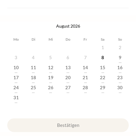
August 2026
Mo
Di
Mi
Do
Fr
Sa
So
1
2
3
4
5
6
7
8
9
---
10
11
12
13
14
15
16
---
---
---
---
---
---
---
17
18
19
20
21
22
23
---
---
---
---
---
---
---
24
25
26
27
28
29
30
---
---
---
---
---
---
---
31
---
Bestätigen