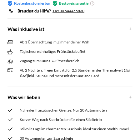
Kostenlos stornierbar
Bestpreisgarantie
Brauchst du Hilfe?
+49 30 544455830
Was inklusive ist
Ab 1 Übernachtung im Zimmer deiner Wahl
Tägliches reichhaltiges Frühstücksbuffet
Zugang zum Sauna- & Fitnessbereich
Ab 2 Nächten: Freier Eintritt für 2,5 Stunden in der Thermalwelt
Das
Bad
(inkl. Sauna) und mehr mit der Saarland Card
Was wir lieben
Nahe der französischen Grenze: Nur 20 Autominuten
Kurzer Weg nach Saarbrücken für einen Städtetrip
Stilvolle Lage im charmanten Saarlouis, ideal für einen Stadtbummel
30 Autominuten zur Saarschleife