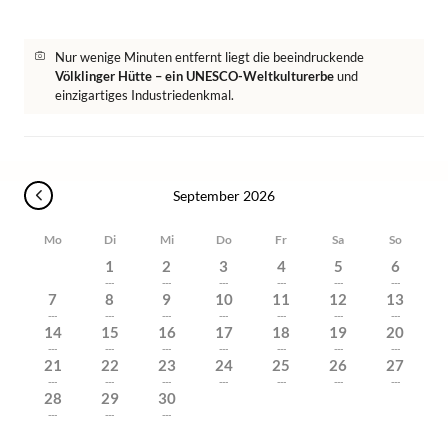
Nur wenige Minuten entfernt liegt die beeindruckende
Völklinger Hütte – ein UNESCO-Weltkulturerbe
und
einzigartiges Industriedenkmal.
September 2026
Mo
Di
Mi
Do
Fr
Sa
So
1
2
3
4
5
6
---
---
---
---
---
---
7
8
9
10
11
12
13
---
---
---
---
---
---
---
14
15
16
17
18
19
20
---
---
---
---
---
---
---
21
22
23
24
25
26
27
---
---
---
---
---
---
---
28
29
30
---
---
---