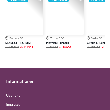
Ticket + Hotel
Ticket + Hotel
Ticket + Hotel
Bochum, DE
Zirndorf, DE
Berlin, DE
STARLIGHT EXPRESS
Playmobil Funpark
Cirque du Soleil AL
ab
149,00 €
ab
111,50 €
ab
99,00 €
ab
79,00 €
ab
137,00 €
ab
109,
Informationen
Über uns
Impressum