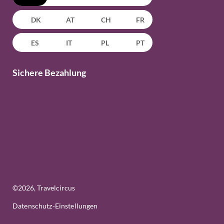
DK
AT
CH
FR
ES
IT
PL
PT
Sichere Bezahlung
©
2026
, Travelcircus
Datenschutz-Einstellungen