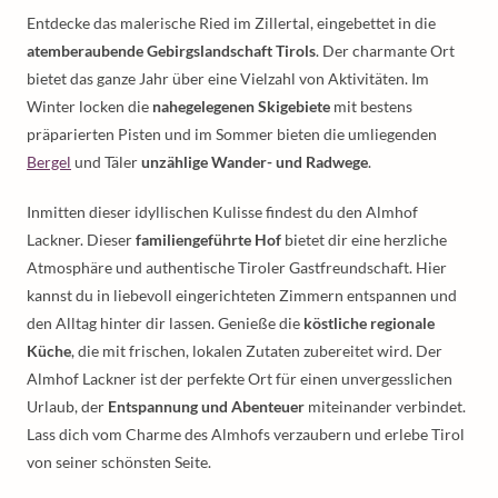
Entdecke das malerische Ried im Zillertal, eingebettet in die
atemberaubende Gebirgslandschaft Tirols
. Der charmante Ort
bietet das ganze Jahr über eine Vielzahl von Aktivitäten. Im
Winter locken die
nahegelegenen Skigebiete
mit bestens
präparierten Pisten und im Sommer bieten die umliegenden
Bergel
und Täler
unzählige Wander- und Radwege
.
Inmitten dieser idyllischen Kulisse findest du den Almhof
Lackner. Dieser
familiengeführte Hof
bietet dir eine herzliche
Atmosphäre und authentische Tiroler Gastfreundschaft. Hier
kannst du in liebevoll eingerichteten Zimmern entspannen und
den Alltag hinter dir lassen. Genieße die
köstliche regionale
Küche
, die mit frischen, lokalen Zutaten zubereitet wird. Der
Almhof Lackner ist der perfekte Ort für einen unvergesslichen
Urlaub, der
Entspannung und Abenteuer
miteinander verbindet.
Lass dich vom Charme des Almhofs verzaubern und erlebe Tirol
von seiner schönsten Seite.