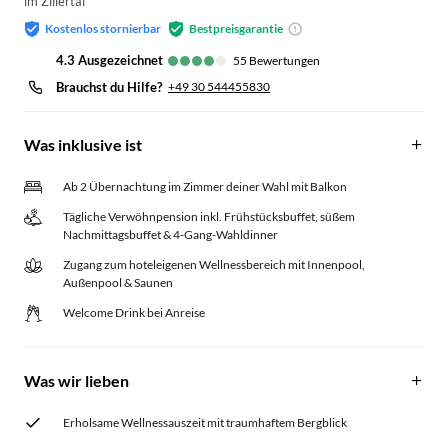
im Zillertal
Kostenlos stornierbar
Bestpreisgarantie
4.3
ausgezeichnet
55
Bewertungen
Brauchst du Hilfe?
+49 30 544455830
Was inklusive ist
Ab 2 Übernachtung im Zimmer deiner Wahl mit Balkon
Tägliche Verwöhnpension inkl. Frühstücksbuffet, süßem
Nachmittagsbuffet & 4-Gang-Wahldinner
Zugang zum hoteleigenen Wellnessbereich mit Innenpool,
Außenpool & Saunen
Welcome Drink bei Anreise
Was wir lieben
Erholsame Wellnessauszeit mit traumhaftem Bergblick