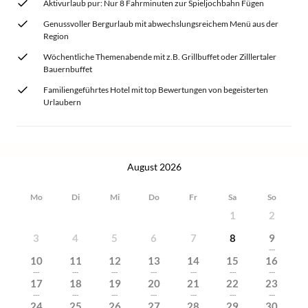
Aktivurlaub pur: Nur 8 Fahrminuten zur Spieljochbahn Fügen
Genussvoller Bergurlaub mit abwechslungsreichem Menü aus der
Region
Wöchentliche Themenabende mit z.B. Grillbuffet oder Zilllertaler
Bauernbuffet
Familiengeführtes Hotel mit top Bewertungen von begeisterten
Urlaubern
August 2026
Mo
Di
Mi
Do
Fr
Sa
So
1
2
3
4
5
6
7
8
9
---
10
11
12
13
14
15
16
---
---
---
---
---
---
---
17
18
19
20
21
22
23
---
---
---
---
---
---
---
24
25
26
27
28
29
30