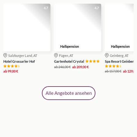
4.7
4.7
Halbpension
Halbpension
Salzburger Land, AT
Fügen, AT
Geinberg, AT
Hotel Grossarler Hof
Gartenhotel Crystal
Spa Resort Geinberg
s
s
ab
246,00 €
ab
209,00 €
ab
99,00 €
ab
157,00 €
ab
129,00
Alle Angebote ansehen