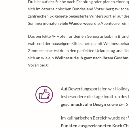
Du bist auf der Suche nach Erholung oder planen einen
sich im österreichischen Bundesland Vorarlberg zwisch
zahlreichen Skigebiete begeisterte Wintersportler auf di
Sommermonaten
viele Wanderwege
, die Abenteurer ein
Das perfekte 4⭑ Hotel für deinen Genussurlaub im Brandn
während der hauseigene Gletscherspa mit Wellnessbehan
Zimmern startest du in den perfekten Urlaubstag und läs
sich an wie ein
Wellnessurlaub ganz nach Ihrem Geschm
Vorarlberg!
Auf Bewertungsportalen wir Holida
insbesondere die Lage inmitten des 
geschmackvolle Design
sowie der S
Im kulinarischen Bereich wurde der
Punkten ausgezeichneten Koch Chr