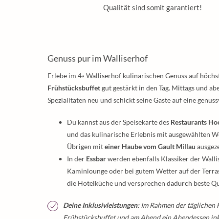
Qualität sind somit garantiert!
Genuss pur im Walliserhof
Erlebe im 4⭑ Walliserhof kulinarischen Genuss auf höc
Frühstücksbuffet
gut gestärkt in den Tag. Mittags und a
Spezialitäten neu und schickt seine Gäste auf eine genus
Du kannst aus der Speisekarte des
Restaurants Ho
und das kulinarische Erlebnis mit ausgewählten 
Übrigen mit
einer Haube vom Gault Millau
ausgeze
In der
Essbar
werden ebenfalls Klassiker der Walli
Kaminlounge oder bei gutem Wetter auf der Terras
die Hotelküche und versprechen dadurch beste Qua
Deine Inklusivleistungen:
Im Rahmen der täglichen H
Frühstücksbuffet und am Abend ein Abendessen ink