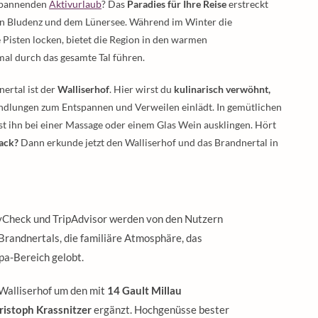
 spannenden
Aktivurlaub
? Das
Paradies für Ihre Reise
erstreckt
en Bludenz und dem Lünersee. Während im Winter die
e Pisten locken, bietet die Region in den warmen
mal durch das gesamte Tal führen.
ertal ist der
Walliserhof
. Hier wirst du
kulinarisch verwöhnt,
dlungen zum Entspannen und Verweilen einlädt. In gemütlichen
st ihn bei einer Massage oder einem Glas Wein ausklingen. Hört
ack?
Dann erkunde jetzt den Walliserhof und das Brandnertal in
yCheck und TripAdvisor werden von den Nutzern
Brandnertals, die familiäre Atmosphäre, das
pa-Bereich gelobt.
 Walliserhof um den mit
14 Gault Millau
istoph Krassnitzer
ergänzt. Hochgenüsse bester