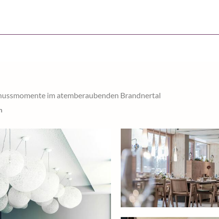
 Genussmomente im atemberaubenden Brandnertal
n