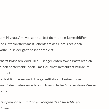
hstem Niveau. Am Morgen startest du mit dem
Langschläfer-
bends interpretiert das Küchenteam des Hotels regionale
svolle Reise der ganz besonderen Art:
chsitz
zwischen Wild- und Fischgerichten sowie Pasta wählen
Weinen perfekt abrunden. Das Gourmet-Restaurant wurde im
ichnet.
serhof-Küche serviert. Die genießt du am besten in der
se. Dabei finden ausschließlich natürliche Zutaten ihren Weg in
lität.
albpension ist für dich am Morgen das Langschläfer-
lusive.