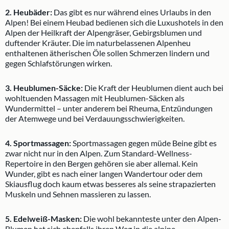
2. Heubäder:
Das gibt es nur während eines Urlaubs in den
Alpen! Bei einem Heubad bedienen sich die Luxushotels in den
Alpen der Heilkraft der Alpengräser, Gebirgsblumen und
duftender Kräuter. Die im naturbelassenen Alpenheu
enthaltenen ätherischen Öle sollen Schmerzen lindern und
gegen Schlafstörungen wirken.
3. Heublumen-Säcke:
Die Kraft der Heublumen dient auch bei
wohltuenden Massagen mit Heublumen-Säcken als
Wundermittel – unter anderem bei Rheuma, Entzündungen
der Atemwege und bei Verdauungsschwierigkeiten.
4. Sportmassagen:
Sportmassagen gegen müde Beine gibt es
zwar nicht nur in den Alpen. Zum Standard-Wellness-
Repertoire in den Bergen gehören sie aber allemal. Kein
Wunder, gibt es nach einer langen Wandertour oder dem
Skiausflug doch kaum etwas besseres als seine strapazierten
Muskeln und Sehnen massieren zu lassen.
5. Edelweiß-Masken:
Die wohl bekannteste unter den Alpen-
Blumen hat sich ebenfalls ihren Weg in die alpine