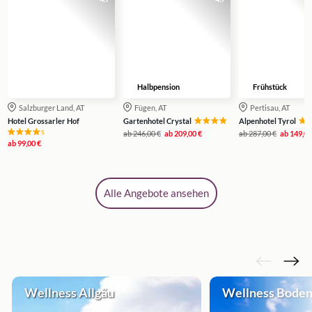
Halbpension
Frühstück
Salzburger Land, AT
Fügen, AT
Pertisau, AT
Hotel Grossarler Hof
Gartenhotel Crystal
Alpenhotel Tyrol
s
ab
246,00 €
ab
209,00 €
ab
287,00 €
ab
149,00
ab
99,00 €
Alle Angebote ansehen
Wellness Allgäu
Wellness Bode