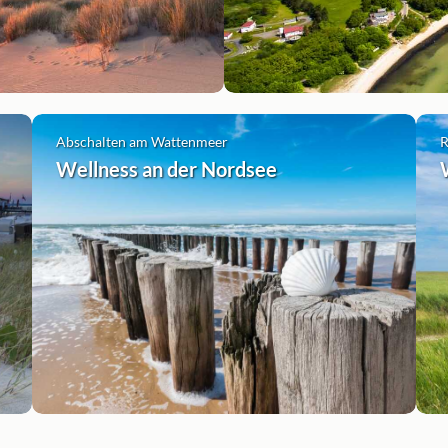
Abschalten am Wattenmeer
R
Wellness an der Nordsee