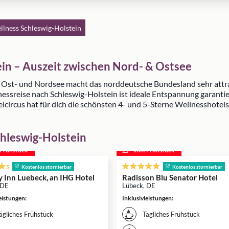
llness Schleswig-Holstein
ein – Auszeit zwischen Nord- & Ostsee
 Ost- und Nordsee macht das norddeutsche Bundesland sehr attrakt
nessreise nach Schleswig-Holstein ist ideale Entspannung garanti
circus hat für dich die schönsten 4- und 5-Sterne Wellnesshotels
chleswig-Holstein
. Frühstück
inkl. Frühstück
s
Kostenlos stornierbar
Kostenlos stornierbar
y Inn Luebeck, an IHG Hotel
Radisson Blu Senator Hotel
 DE
Lübeck, DE
leistungen
:
Inklusivleistungen
:
ägliches Frühstück
Tägliches Frühstück