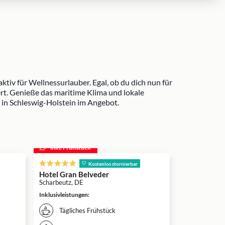
iv für Wellnessurlauber. Egal, ob du dich nun für
ert. Genieße das maritime Klima und lokale
 in Schleswig-Holstein im Angebot.
inkl. Frühstück
inkl. Frühs
Ostsee The
Kostenlos stornierbar
Timmendorfer
Hotel Gran Belveder
Scharbeutz, DE
Inklusivleistun
Inklusivleistungen
:
Überna
deiner
Tägliches Frühstück
Weitere