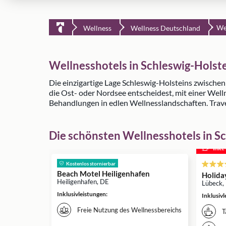
We
Wellness
Wellness Deutschland
Wellnesshotels in Schleswig-Holst
Die einzigartige Lage Schleswig-Holsteins zwischen
die Ost- oder Nordsee entscheidest, mit einer Well
Behandlungen in edlen Wellnesslandschaften. Travel
Die schönsten Wellnesshotels in S
inkl
Kostenlos stornierbar
Beach Motel Heiligenhafen
Holida
Heiligenhafen, DE
Lübeck,
Inklusivleistungen
:
Inklusiv
Freie Nutzung des Wellnessbereichs
T