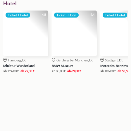
Hotel
4.8
4.4
Ticket + Hotel
Ticket + Hotel
Ticket + Hotel
Hamburg, DE
Garching bei München, DE
Stuttgart, DE
Miniatur Wunderland
BMW Museum
Mercedes-Benz Mus
ab
124,00 €
ab
79,00 €
ab
88,00 €
ab
69,00 €
ab
106,00 €
ab
68,50 