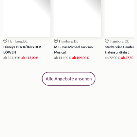
Hamburg, DE
Hamburg, DE
Hamburg, DE
Disneys DER KÖNIG DER
MJ – Das Michael Jackson
Städtereise Hamburg
LÖWEN
Musical
Hafenrundfahrt
ab
144,00 €
ab
115,00 €
ab
141,00 €
ab
109,00 €
ab
72,00 €
ab
47,50 €
Alle Angebote ansehen