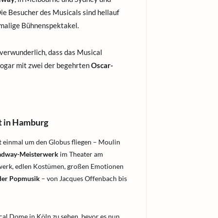
ie Besucher des Musicals sind hellauf
inmalige Bühnenspektakel.
t verwunderlich, dass das Musical
ogar mit zwei der begehrten
Oscar-
t in Hamburg
 einmal um den Globus fliegen – Moulin
adway-Meisterwerk
im Theater am
werk, edlen Kostümen, großen Emotionen
der Popmusik
– von Jacques Offenbach bis
cal Dome in Köln zu sehen, bevor es nun