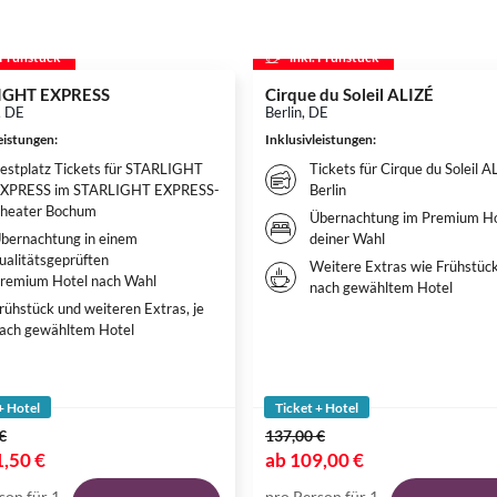
. Frühstück
inkl. Frühstück
IGHT EXPRESS
Cirque du Soleil ALIZÉ
, DE
Berlin, DE
leistungen
:
Inklusivleistungen
:
estplatz Tickets für STARLIGHT
Tickets für Cirque du Soleil A
XPRESS im STARLIGHT EXPRESS-
Berlin
heater Bochum
Übernachtung im Premium Ho
bernachtung in einem
deiner Wahl
ualitätsgeprüften
Weitere Extras wie Frühstück
remium Hotel nach Wahl
nach gewähltem Hotel
rühstück und weiteren Extras, je
ach gewähltem Hotel
+ Hotel
Ticket + Hotel
€
137,00 €
,50 €
ab
109,00 €
son für 1
pro Person für 1