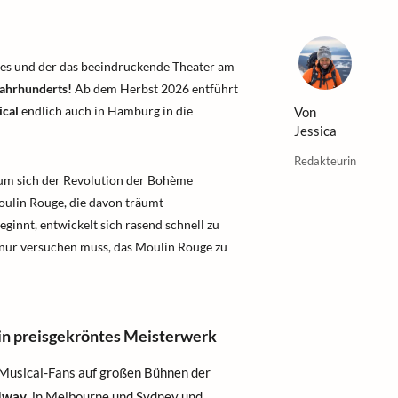
s und der das beeindruckende Theater am
 Jahrhunderts!
Ab dem Herbst 2026 entführt
ical
endlich auch in Hamburg in die
Von
Jessica
Redakteurin
um sich der Revolution der Bohème
ulin Rouge, die davon träumt
ginnt, entwickelt sich rasend schnell zu
ht nur versuchen muss, das Moulin Rouge zu
in preisgekröntes Meisterwerk
Musical-Fans auf großen Bühnen der
dway
, in Melbourne und Sydney und