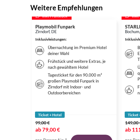
Weitere Empfehlungen
inkl. Frühstück
inkl
Playmobil Funpark
STARL
Zirndorf, DE
Bochum
Inklusivleistungen
:
Inklusiv
Übernachtung im Premium Hotel
B
deiner Wahl
E
T
Frühstück und weitere Extras, je
nach gewähltem Hotel
Ü
q
Tagesticket für den 90.000 m²
P
großen Playmobil Funpark in
Zirndorf mit Indoor- und
F
Outdoorbereichen
n
Ticket + Hotel
Ticket 
99,00 €
149,00 
ab
79,00 €
ab
111
pro Person für 1
pro Per