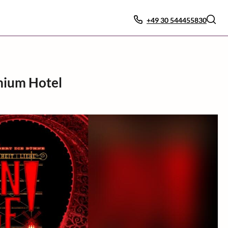
+49 30 544455830
mium Hotel