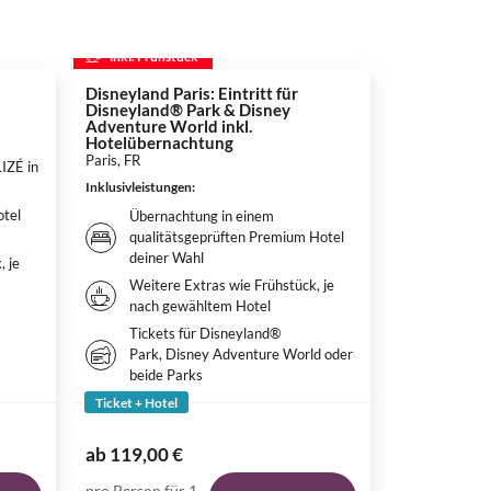
inkl. Frühstück
inkl. Frühs
Disneyland Paris: Eintritt für
Movie Park
Disneyland® Park & Disney
Bottrop, DE
Adventure World inkl.
Inklusivleistun
Hotelübernachtung
Paris, FR
LIZÉ in
Überna
Inklusivleistungen
:
Premiu
tel
Weitere
Übernachtung in einem
nach g
qualitätsgeprüften Premium Hotel
deiner Wahl
, je
Tagesti
den Mo
Weitere Extras wie Frühstück, je
nach gewähltem Hotel
Tickets für Disneyland®
Park, Disney Adventure World oder
beide Parks
Ticket + Hotel
Ticket + Hote
98,00 €
ab
119,00 €
ab
77,00 €
pro Person für 1
pro Person fü