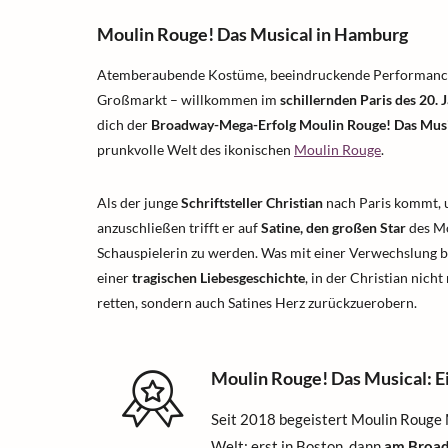
Moulin Rouge! Das Musical in Hamburg
Atemberaubende Kostüme, beeindruckende Performance
Großmarkt – willkommen im
schillernden Paris des 20.
dich der
Broadway-Mega-Erfolg Moulin Rouge! Das Mus
prunkvolle Welt des ikonischen
Moulin Rouge
.
Als der junge
Schriftsteller Christian
nach Paris kommt, 
anzuschließen trifft er auf
Satine, den großen Star
des Mo
Schauspielerin zu werden. Was mit einer Verwechslung be
einer
tragischen Liebesgeschichte
, in der Christian nic
retten, sondern auch Satines Herz zurückzuerobern.
Moulin Rouge! Das Musical: E
Seit 2018 begeistert Moulin Rouge 
Welt: erst in Boston, dann
am Broa