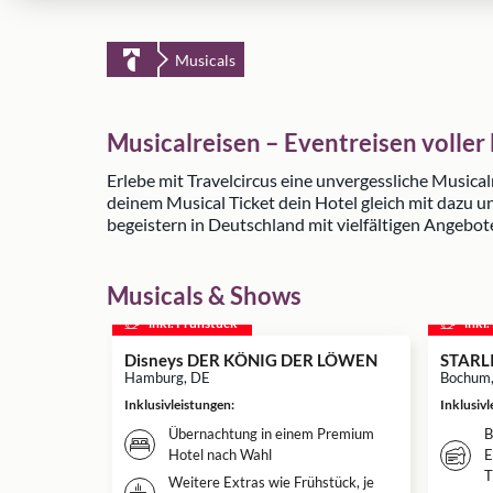
Musicals
Musicalreisen – Eventreisen volle
Erlebe mit Travelcircus eine unvergessliche Music
deinem Musical Ticket dein Hotel gleich mit dazu 
begeistern in Deutschland mit vielfältigen Angebot
Musicals & Shows
inkl. Frühstück
inkl
Disneys DER KÖNIG DER LÖWEN
STARL
Hamburg, DE
Bochum
Inklusivleistungen
:
Inklusiv
Übernachtung in einem Premium
B
Hotel nach Wahl
E
T
Weitere Extras wie Frühstück, je