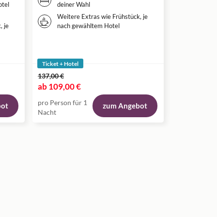
Weitere
tel
deiner Wahl
nach g
Weitere Extras wie Frühstück, je
Eintrit
, je
nach gewähltem Hotel
EISKÖN
Stuttga
Ticket + Hotel
Ticket + Hote
137,00 €
125,00 €
ab
109,00 €
ab
95,00 €
pro Person für 1
pro Person fü
bot
zum Angebot
Nacht
Nacht