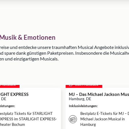
r Musik & Emotionen
alreise und entdecke unsere traumhaften Musical Angebote inklus
und spare dank günstigen Paketpreisen. Insbesondere die Musica
en und einzigartigen Musicals.
. Frühstück
inkl. Frühstück
IGHT EXPRESS
MJ – Das Michael Jackson Mus
, DE
Hamburg, DE
leistungen
:
Inklusivleistungen
:
estplatz Tickets für STARLIGHT
Bestplatz E-Tickets für MJ –
XPRESS im STARLIGHT EXPRESS-
Michael Jackson Musical in
heater Bochum
Hamburg