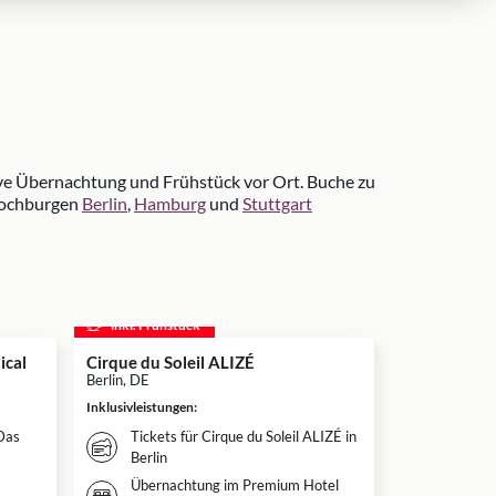
ive Übernachtung und Frühstück vor Ort. Buche zu
lhochburgen
Berlin
,
Hamburg
und
Stuttgart
inkl. Frühstück
inkl. Frühs
ical
Cirque du Soleil ALIZÉ
Disneys DI
Musical in S
Berlin, DE
Stuttgart, DE
Inklusivleistungen
:
Inklusivleistun
 Das
Tickets für Cirque du Soleil ALIZÉ in
Überna
Berlin
Hotel d
Übernachtung im Premium Hotel