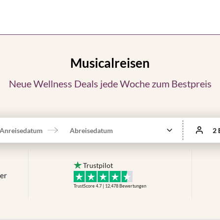
Musicalreisen
Neue Wellness Deals jede Woche zum Bestpreis
Anreisedatum
Abreisedatum
2 
Trustpilot
mer
TrustScore 4.7 | 12,478
Bewertungen