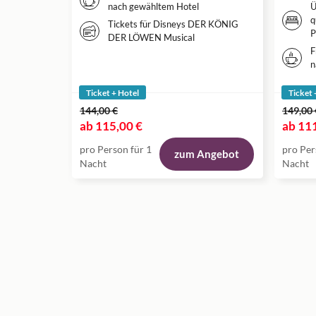
nach gewähltem Hotel
Ü
q
Tickets für Disneys DER KÖNIG
P
DER LÖWEN Musical
F
n
Ticket + Hotel
Ticket 
144,00 €
149,00 
ab
115,00 €
ab
111
pro Person für 1
pro Per
zum Angebot
Nacht
Nacht