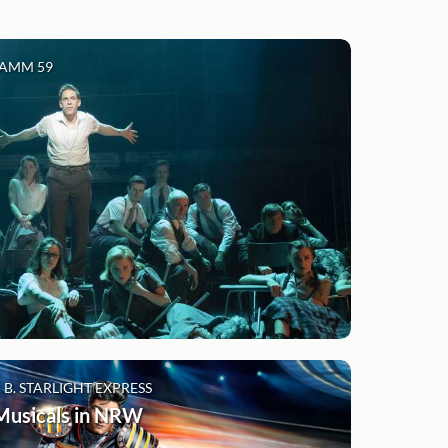
'DAMM 59
. B. STARLIGHT EXPRESS
Musicals in NRW