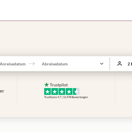
Anreisedatum
Abreisedatum
2 
Trustpilot
mer
TrustScore 4.7 | 12,478
Bewertungen