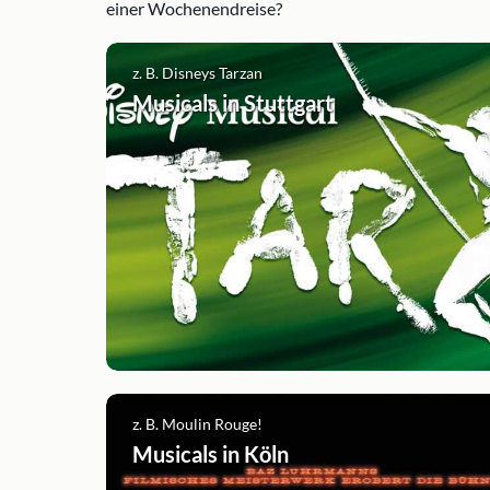
einer Wochenendreise?
z. B. Disneys Tarzan
Musicals in Stuttgart
z. B. Moulin Rouge!
Musicals in Köln