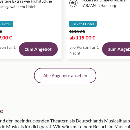
Tickets für Disneys Musical
eitere Extras wie Frühstück, je
TARZAN in Hamburg
ach gewähltem Hotel
+ Hotel
Ticket + Hotel
€
151,00 €
,00 €
ab
119,00 €
son für 1
pro Person für 1
zum Angebot
zum Ange
Nacht
Alle Angebote ansehen
te
nd den beeindruckenden Theatern als Deutschlands Musicalhauptst
de Musicals für dich parat. Wie wärs mit einem Besuch im Musical