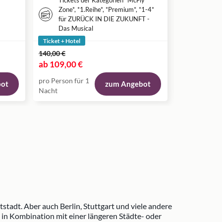
Tickets der Kategorien *McFly
Tickets
Zone*, *1.Reihe*, *Premium*, *1-4*
Musica
für ZURÜCK IN DIE ZUKUNFT -
in Ham
Das Musical
Ticket + Hotel
Ticket + Hote
140,00 €
124,00 €
ab
109,00 €
ab
111,00 
pro Person für 1
pro Person fü
bot
zum Angebot
Nacht
Nacht
adt. Aber auch Berlin, Stuttgart und viele andere
 in Kombination mit einer längeren Städte- oder