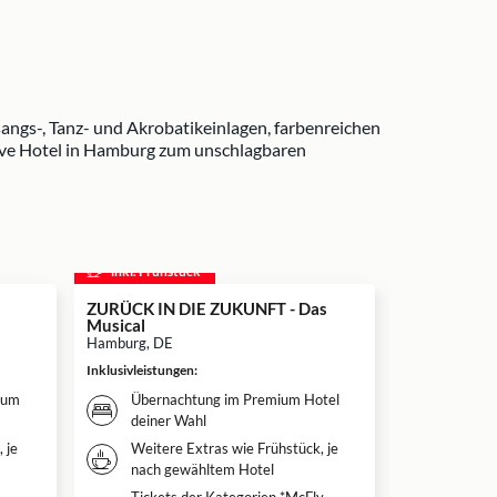
angs-, Tanz- und Akrobatikeinlagen, farbenreichen
ive Hotel in Hamburg zum unschlagbaren
inkl. Frühstück
inkl. Frühs
ZURÜCK IN DIE ZUKUNFT - Das
Moulin Roug
Musical
Hamburg
Hamburg, DE
Hamburg, DE
Inklusivleistungen
:
Inklusivleistun
ium
Übernachtung im Premium Hotel
Überna
deiner Wahl
Hotel d
 je
Weitere Extras wie Frühstück, je
Frühstü
nach gewähltem Hotel
nach g