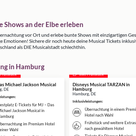
e Shows an der Elbe erleben
ernachtung vor Ort und erlebe bunte Shows mit einzigartigen Ges
Emotionen! Sichere dir noch heute deine Musical Tickets inklus
schland als DIE Musicalstadt schlechthin.
ung in Hamburg
. Frühstück
inkl. Frühstück
as Michael Jackson Musical
Disneys Musical TARZAN in
Hamburg
g, DE
Hamburg, DE
leistungen
:
Inklusivleistungen
:
estplatz E-Tickets für MJ – Das
Übernachtung in einem Prem
ichael Jackson Musical in
Hotel nach Wahl
amburg
Frühstück und weitere Extras,
bernachtung im Premium Hotel
nach gewähltem Hotel
einer Wahl