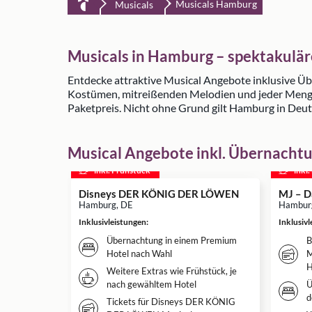
Musicals Hamburg
Musicals
Musicals in Hamburg – spektakulär
Entdecke attraktive Musical Angebote inklusive Üb
Kostümen, mitreißenden Melodien und jeder Menge 
Paketpreis. Nicht ohne Grund gilt Hamburg in Deut
Musical Angebote inkl. Übernacht
inkl. Frühstück
inkl
Disneys DER KÖNIG DER LÖWEN
MJ – D
Hamburg, DE
Hambur
Inklusivleistungen
:
Inklusiv
Übernachtung in einem Premium
B
Hotel nach Wahl
M
H
Weitere Extras wie Frühstück, je
nach gewähltem Hotel
Ü
d
Tickets für Disneys DER KÖNIG