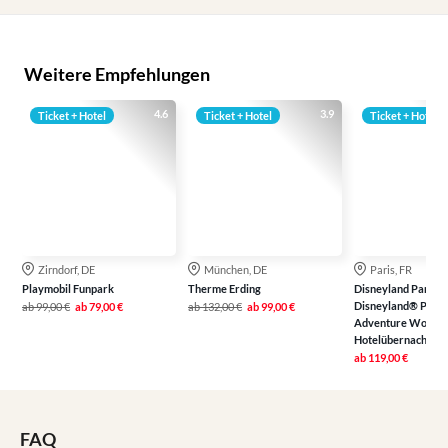
Weitere Empfehlungen
4.6
3.9
Ticket + Hotel
Ticket + Hotel
Ticket + Hotel
Zirndorf, DE
München, DE
Paris, FR
Playmobil Funpark
Therme Erding
Disneyland Paris: Ei
Disneyland® Park 
ab
99,00 €
ab
79,00 €
ab
132,00 €
ab
99,00 €
Adventure World in
Hotelübernachtun
ab
119,00 €
FAQ