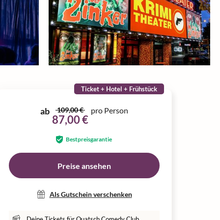
Ticket + Hotel + Frühstück
ab
109,00 €
pro Person
87,00 €
Bestpreisgarantie
Preise ansehen
Als Gutschein verschenken
Deine Tickets für Quatsch Comedy Club