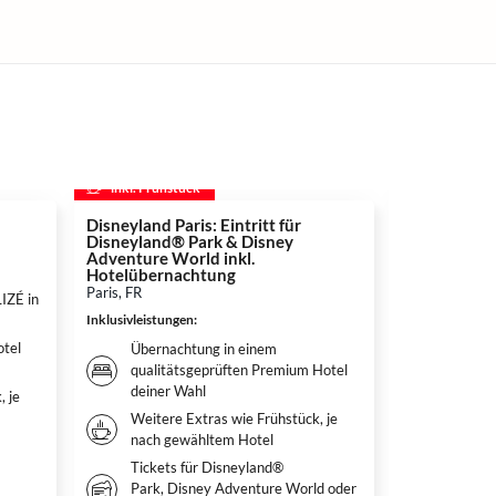
inkl. Frühstück
inkl. Frühs
Disneyland Paris: Eintritt für
Movie Park
Disneyland® Park & Disney
Bottrop, DE
Adventure World inkl.
Inklusivleistun
Hotelübernachtung
Paris, FR
LIZÉ in
Überna
Inklusivleistungen
:
Premiu
tel
Weitere
Übernachtung in einem
nach g
qualitätsgeprüften Premium Hotel
deiner Wahl
, je
Tagesti
den Mo
Weitere Extras wie Frühstück, je
nach gewähltem Hotel
Tickets für Disneyland®
Park, Disney Adventure World oder