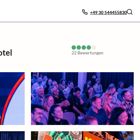
+49 30 544455830
otel
22
Bewertungen