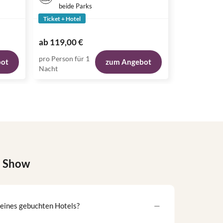
beide Parks
Ticket + Hotel
Ticket + Hote
98,00 €
ab
119,00 €
ab
77,00 €
pro Person für 1
pro Person fü
bot
zum Angebot
Nacht
Nacht
e Show
meines gebuchten Hotels?