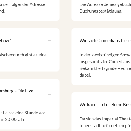
unter folgender Adresse
Die Adresse deines gebucht
nd.
Buchungsbestätigung.
 Show?
Wie viele Comedians treten
ischendurch gibt es eine
In der zweistündigen Show,
insgesamt vier Comedians a
Bekanntheitsgrade – von e
dabei.
amburg – Die Live
Wo kann ich bei einem Be
t circa eine Stunde vor
Da sich das Imperial Thea
ann 20:00 Uhr
Innenstadt befindet, empfe