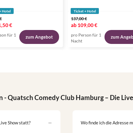
+ Hotel
Ticket + Hotel
€
137,00 €
,50 €
ab
109,00 €
son für 1
pro Person für 1
zum Angebot
zum Ange
Nacht
n
- Quatsch Comedy Club Hamburg – Die Liv
ive Show statt?
Wo finde ich die Adresse 