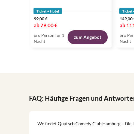
Ticket + Hotel
Ticket 
99,00 €
149,00 
ab
79,00 €
ab
111
pro Person für 1
pro Per
zum Angebot
Nacht
Nacht
FAQ: Häufige Fragen und Antworte
Wo findet Quatsch Comedy Club Hamburg – Die L