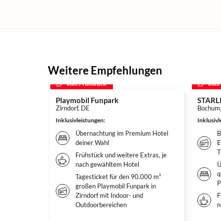
Weitere Empfehlungen
inkl. Frühstück
inkl
Playmobil Funpark
STARL
Zirndorf, DE
Bochum
Inklusivleistungen
:
Inklusiv
Übernachtung im Premium Hotel
B
deiner Wahl
E
T
Frühstück und weitere Extras, je
nach gewähltem Hotel
Ü
q
Tagesticket für den 90.000 m²
P
großen Playmobil Funpark in
Zirndorf mit Indoor- und
F
Outdoorbereichen
n