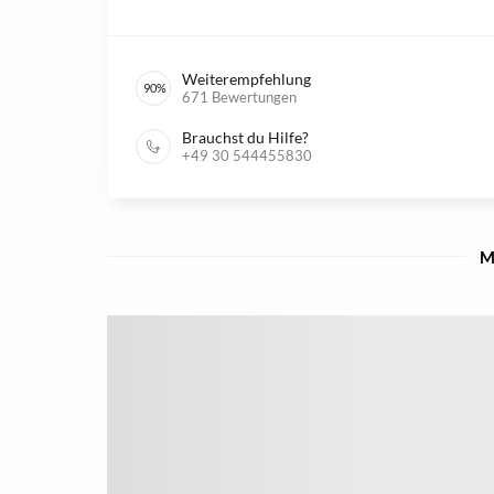
Weiterempfehlung
90
%
671
Bewertungen
Brauchst du Hilfe?
+49 30 544455830
M