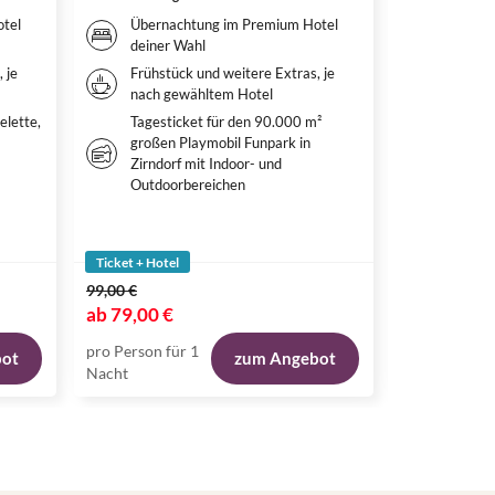
tel
Übernachtung im Premium Hotel
Ticket 
deiner Wahl
Brühl
 je
Frühstück und weitere Extras, je
Überna
nach gewähltem Hotel
Hotel d
elette,
Tagesticket für den 90.000 m²
Weitere
großen Playmobil Funpark in
nach g
Zirndorf mit Indoor- und
Outdoorbereichen
Ticket + Hotel
Ticket + Hote
99,00 €
189,00 €
ab
79,00 €
ab
119,00 
pro Person für 1
pro Person fü
bot
zum Angebot
Nacht
Nacht