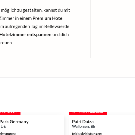
möglich zu gestalten, kannst du mit
 Zimmer in einem
Premium Hotel
em aufregenden Tag im Bellewaerde
Hotelzimmer entspannen
und dich
freuen.
. Frühstück
inkl. Frühstück
Park Germany
Pairi Daiza
, DE
Wallonien, BE
leistungen
:
Inklusivleistungen
: