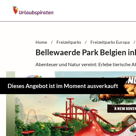
Home
/
Freizeitparks
/
Freizeitparks Europa
/
Bellewaerde Park Belgien i
Abenteuer und Natur vereint: Erlebe tierische At
Dieses Angebot ist im Moment ausverkauft