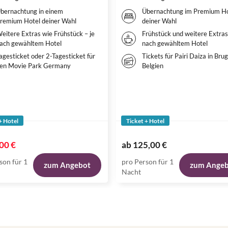
bernachtung in einem
Übernachtung im Premium Ho
remium Hotel deiner Wahl
deiner Wahl
eitere Extras wie Frühstück – je
Frühstück und weitere Extras,
ach gewähltem Hotel
nach gewähltem Hotel
agesticket oder 2-Tagesticket für
Tickets für Pairi Daiza in Brug
en Movie Park Germany
Belgien
+ Hotel
Ticket + Hotel
00 €
ab
125,00 €
son für 1
pro Person für 1
zum Angebot
zum Ange
Nacht