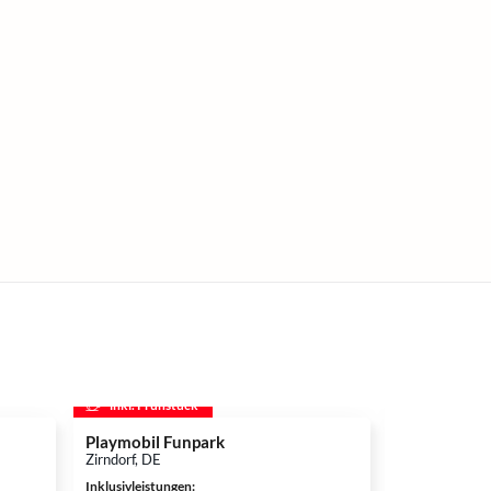
inkl. Frühstück
inkl. Frühs
Playmobil Funpark
Phantasiala
Zirndorf, DE
Köln, DE
Inklusivleistungen
:
Inklusivleistun