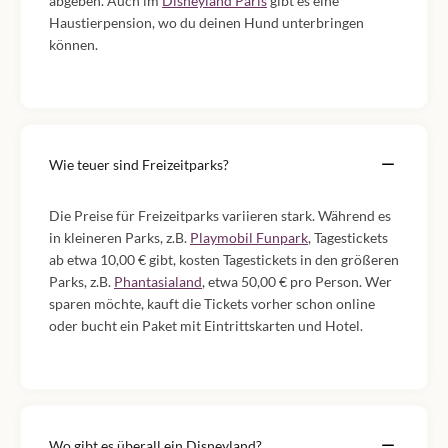
abgeben. Auch im
Disneyland Paris
gibt es eine
Haustierpension, wo du deinen Hund unterbringen
können.
Wie teuer sind Freizeitparks?
Die Preise für Freizeitparks variieren stark. Während es
in kleineren Parks, z.B.
Playmobil Funpark
, Tagestickets
ab etwa 10,00 € gibt, kosten Tagestickets in den größeren
Parks, z.B.
Phantasialand
, etwa 50,00 € pro Person. Wer
sparen möchte, kauft die Tickets vorher schon online
oder bucht ein Paket mit Eintrittskarten und Hotel.
Wo gibt es überall ein Disneyland?