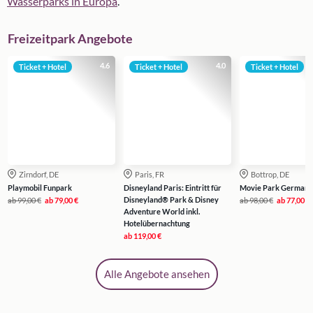
Wasserparks in Europa
.
Freizeitpark Angebote
4.6
4.0
Ticket + Hotel
Ticket + Hotel
Ticket + Hotel
Zirndorf, DE
Paris, FR
Bottrop, DE
Playmobil Funpark
Disneyland Paris: Eintritt für
Movie Park Germany
Disneyland® Park & Disney
ab
99,00 €
ab
79,00 €
ab
98,00 €
ab
77,00 €
Adventure World inkl.
Hotelübernachtung
ab
119,00 €
Alle Angebote ansehen