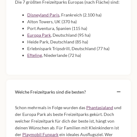
Die 7 größten Freizeitparks Europas (nach Fläche) sind:
Disneyland Paris
, Frankreich (2.100 ha)
Alton Towers, UK (370 ha)
Port Aventura, Spanien (115 ha)
Europa Park
, Deutschland (95 ha)
Heide Park, Deutschland (85 ha)
Erlebnispark Tripsdrill, Deutschland (77 ha)
Efteling
, Niederlande (72 ha)
Welche Freizeitparks sind die besten?
Schon mehrmals in Folge wurden das
Phantasialand
und
der Europa Park als beste Freizeitparks gekürt. Doch
welcher Freizeitpark für dich der beste ist, hängt von
deinen Wünschen ab. Für Familien mit Kleinkindern ist
der
Playmobil Funpark
ein ideales Ausflugsziel. Wer