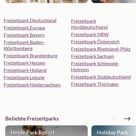
Freizeitpark Deutschland
Freizeitpark
Norddeutschland
Freizeitpark Europa
Freizeitpark NRW
Freizeitpark Bayern
Freizeitpark Österreich
Freizeitpark Baden-
Württemberg
Freizeitpark Rheinland-Pfalz
Freizeitpark Brandenburg
Freizeitpark Sachsen
Freizeitpark Hessen
Freizeitpark Schleswig-
Holstein
Freizeitpark Holland
Freizeitpark Süddeutschland
Freizeitpark Leipzig
Freizeitpark Thüringen
Freizeitpark Niedersachsen
Beliebte Freizeitparks
Heide Park Resort
Holiday Park