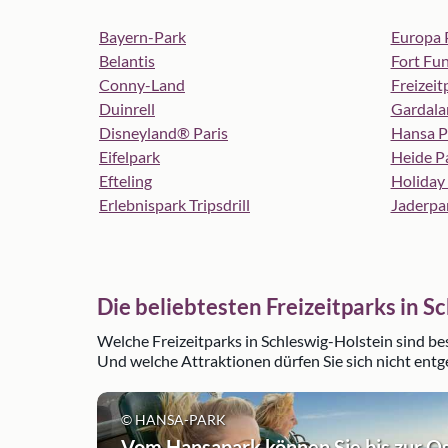
Bayern-Park
Europa 
Belantis
Fort Fu
Conny-Land
Freizeit
Duinrell
Gardala
Disneyland® Paris
Hansa P
Eifelpark
Heide P
Efteling
Holiday
Erlebnispark Tripsdrill
Jaderpa
Die beliebtesten Freizeitparks in S
Welche Freizeitparks in Schleswig-Holstein sind b
Und welche Attraktionen dürfen Sie sich nicht entge
© HANSA-PARK
Vom Hansapark können Sie bis zur O