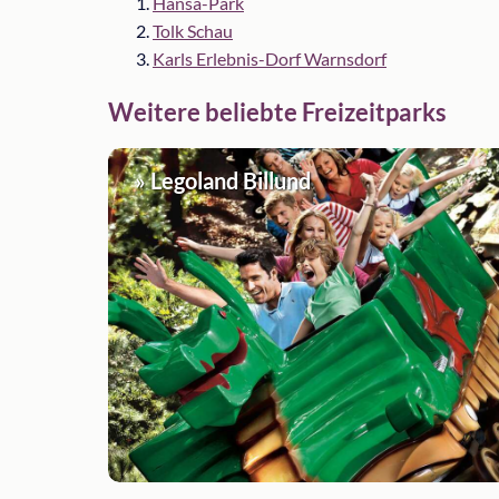
Hansa-Park
Tolk Schau
Karls Erlebnis-Dorf Warnsdorf
Weitere beliebte Freizeitparks
» Legoland Billund