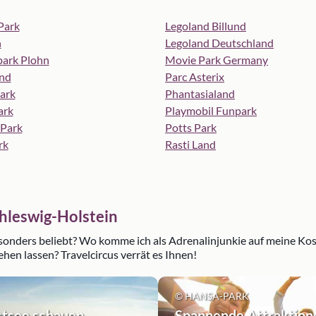
Park
Legoland Billund
n
Legoland Deutschland
park Plohn
Movie Park Germany
nd
Parc Asterix
ark
Phantasialand
ark
Playmobil Funpark
 Park
Potts Park
rk
Rasti Land
chleswig-Holstein
esonders beliebt? Wo komme ich als Adrenalinjunkie auf meine Ko
hen lassen? Travelcircus verrät es Ihnen!
© HANSA-PARK
stsee schauen
Spannende Attraktione