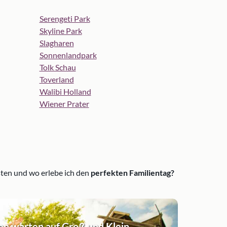
Serengeti Park
Skyline Park
Slagharen
Sonnenlandpark
Tolk Schau
Toverland
Walibi Holland
Wiener Prater
sten und wo erlebe ich den
perfekten Familientag?
n warten auf Groß und Klein