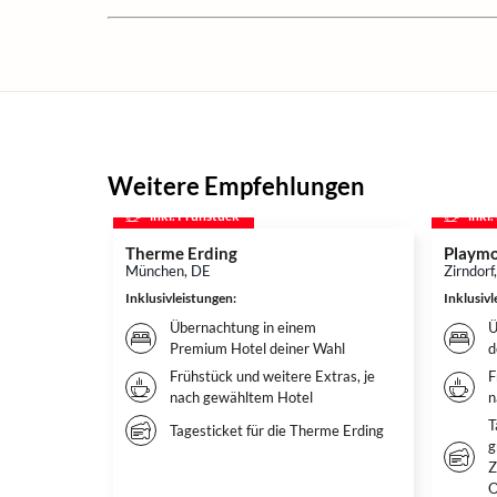
Weitere Empfehlungen
inkl. Frühstück
inkl
Therme Erding
Playmo
München, DE
Zirndorf
Inklusivleistungen
:
Inklusiv
Übernachtung in einem
Ü
Premium Hotel deiner Wahl
d
Frühstück und weitere Extras, je
F
nach gewähltem Hotel
n
T
Tagesticket für die Therme Erding
g
Z
O