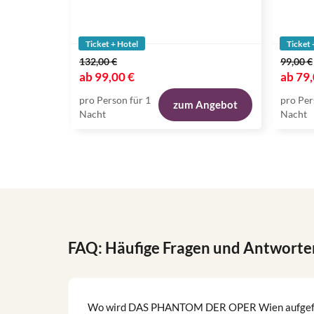
Ticket + Hotel
Ticket 
132,00 €
99,00 €
ab
99,00 €
ab
79,
pro Person für 1
pro Per
zum Angebot
Nacht
Nacht
FAQ: Häufige Fragen und Antworte
Wo wird DAS PHANTOM DER OPER Wien aufgef