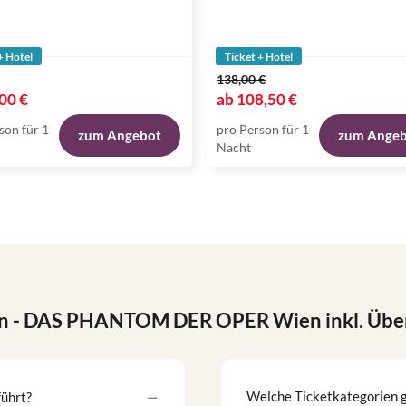
+ Hotel
Ticket + Hotel
138,00 €
00 €
ab
108,50 €
son für 1
pro Person für 1
zum Angebot
zum Ange
Nacht
n
- DAS PHANTOM DER OPER Wien inkl. Über
Welche Ticketkategorien
ührt?