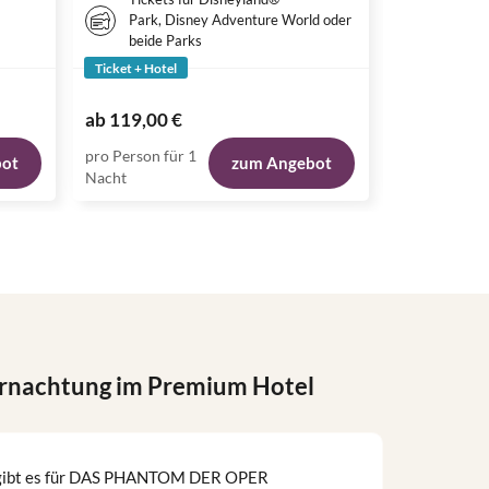
Park, Disney Adventure World oder
beide Parks
Ticket + Hotel
Ticket + Hote
217,00 €
ab
119,00 €
ab
173,50 
pro Person für 1
pro Person fü
bot
zum Angebot
Nacht
Nacht
nachtung im Premium Hotel
 gibt es für DAS PHANTOM DER OPER