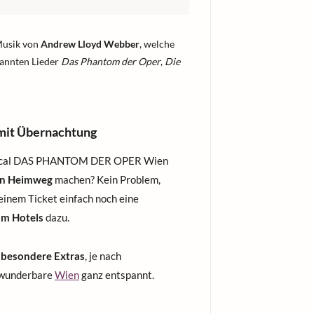
Musik von
Andrew Lloyd Webber
, welche
kannten Lieder
Das Phantom der Oper
,
Die
t Übernachtung
usical DAS PHANTOM DER OPER Wien
den Heimweg
machen? Kein Problem,
deinem Ticket einfach noch eine
um Hotels
dazu.
f
besondere Extras
, je nach
 wunderbare
Wien
ganz entspannt.