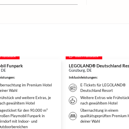
. Frühstück
inkl. Frühstück
bil Funpark
LEGOLAND® Deutschland Res
, DE
Günzburg, DE
leistungen
:
Inklusivleistungen
:
bernachtung im Premium Hotel
E-Tickets für LEGOLAND®
einer Wahl
Deutschland Resort
rühstück und weitere Extras, je
Weitere Extras wie Frühstück
ach gewähltem Hotel
nach gewähltem Hotel
agesticket für den 90.000 m²
Übernachtung in einem
roßen Playmobil Funpark in
qualitätsgeprüften Premium 
irndorf mit Indoor- und
deiner Wahl
utdoorbereichen