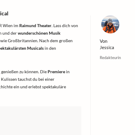
cal
R Wien im
Raimund Theater
. Lass dich von
en und der
wunderschönen Musik
 sowie Großbritannien. Nach dem großen
Von
Jessica
pektakulärsten Musicals
in den
Redakteurin
l
genießen zu können. Die
Premiere
in
 Kulissen tauchst du bei einer
hichte ein und erlebst spektakuläre