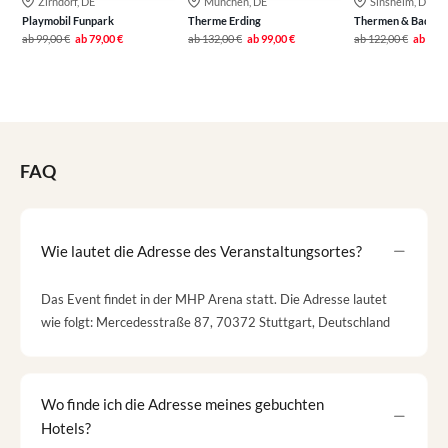
Zirndorf, DE
München, DE
Sinsheim, DE
Playmobil Funpark
Therme Erding
Thermen & Badewe
ab
99,00 €
ab
79,00 €
ab
132,00 €
ab
99,00 €
ab
122,00 €
ab
79,0
FAQ
Wie lautet die Adresse des Veranstaltungsortes?
Das Event findet in der MHP Arena statt. Die Adresse lautet
wie folgt: Mercedesstraße 87, 70372 Stuttgart, Deutschland
Wo finde ich die Adresse meines gebuchten
Hotels?