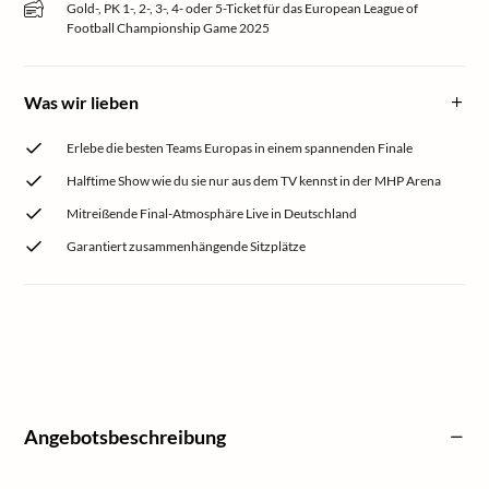
Gold-, PK 1-, 2-, 3-, 4- oder 5-Ticket für das European League of
Football Championship Game 2025
Was wir lieben
Erlebe die besten Teams Europas in einem spannenden Finale
Halftime Show wie du sie nur aus dem TV kennst in der MHP Arena
Mitreißende Final-Atmosphäre Live in Deutschland
Garantiert zusammenhängende Sitzplätze
Angebotsbeschreibung