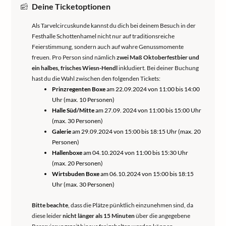
Deine Ticketoptionen
Als Tarvelcircuskunde kannst du dich bei deinem Besuch in der
Festhalle Schottenhamel nicht nur auf traditionsreiche
Feierstimmung, sondern auch auf wahre Genussmomente
freuen. Pro Person sind nämlich
zwei Maß Oktoberfestbier und
ein halbes, frisches Wiesn-Hendl
inkludiert. Bei deiner Buchung
hast du die Wahl zwischen den folgenden Tickets:
Prinzregenten Boxe
am 22.09.2024 von 11:00 bis 14:00
Uhr (max. 10 Personen)
Halle Süd/Mitte
am 27.09. 2024 von 11:00 bis 15:00 Uhr
(max. 30 Personen)
Galerie
am 29.09.2024 von 15:00 bis 18:15 Uhr (max. 20
Personen)
Hallenboxe
am 04.10.2024 von 11:00 bis 15:30 Uhr
(max. 20 Personen)
Wirtsbuden Boxe
am 06.10.2024 von 15:00 bis 18:15
Uhr (max. 30 Personen)
Bitte beachte
, dass die Plätze pünktlich einzunehmen sind, da
diese leider
nicht länger als 15 Minuten
über die angegebene