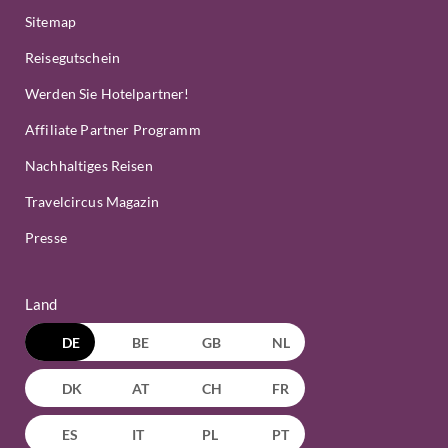
Sitemap
Reisegutschein
Werden Sie Hotelpartner!
Affiliate Partner Programm
Nachhaltiges Reisen
Travelcircus Magazin
Presse
Land
DE
BE
GB
NL
DK
AT
CH
FR
ES
IT
PL
PT