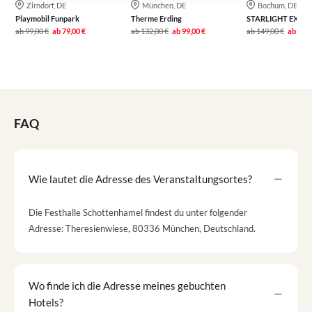
Zirndorf, DE
München, DE
Bochum, DE
Playmobil Funpark
Therme Erding
STARLIGHT EXPRE
ab
99,00 €
ab
79,00 €
ab
132,00 €
ab
99,00 €
ab
149,00 €
ab
111,
FAQ
Wie lautet die Adresse des Veranstaltungsortes?
Die Festhalle Schottenhamel findest du unter folgender
Adresse: Theresienwiese, 80336 München, Deutschland.
Wo finde ich die Adresse meines gebuchten
Hotels?