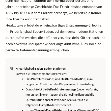
denn hier hat die
Tradition der Thermalbäder
bereits eine
jahrhundertelange Geschichte. Das Friedrichsbad entstand von
1869 bis 1877 auf dem Florentinerbergs, wo bereits die
Römer
ihre Therme
errichtet hatten.
Heutzutage erlebst du
ein einzigartiges Entspannungs-Erlebnis
im Friedrichsbad Baden-Baden, bei dem verschiedene Stationen
durchlaufen werden, die dafür sorgen, dass dein Körper nach und
nach erwärmt und später wieder abgekühlt wird. Dies soll eine
perfekte Tiefenentspannung
ermöglichen.
Friedrichsbad Baden-Baden Stationen
So wird die Tiefenentspannung erreicht:
Das
Warmluft- (54° C) und Heißluftbad (68° C)
zum
langsamen Erwärmen des Körpers macht den Anfang.
Danach folgt die
Seifenbürstenmassage
(gegen Aufpreis,
nur an textilfreien Tagen), die als Peeling dient und die
Durchblutung anregt sowie den Kreislauf auf die
folgenden Dampfbäder vorbereitet
In den
Thermal-Dampfbädern
mit einer Wärme von 45° C