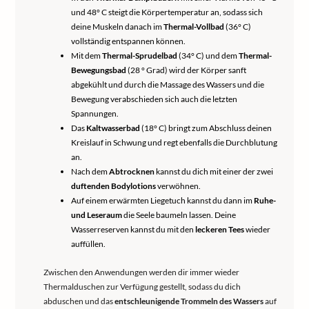
und 48° C steigt die Körpertemperatur an, sodass sich
deine Muskeln danach im
Thermal-Vollbad
(36° C)
vollständig entspannen können.
Mit dem
Thermal-Sprudelbad
(34° C) und dem
Thermal-
Bewegungsbad
(28 ° Grad) wird der Körper sanft
abgekühlt und durch die Massage des Wassers und die
Bewegung verabschieden sich auch die letzten
Spannungen.
Das
Kaltwasserbad
(18° C) bringt zum Abschluss deinen
Kreislauf in Schwung und regt ebenfalls die Durchblutung
an.
Nach dem
Abtrocknen
kannst du dich mit einer der zwei
duftenden Bodylotions
verwöhnen.
Auf einem erwärmten Liegetuch kannst du dann im
Ruhe-
und Leseraum
die Seele baumeln lassen. Deine
Wasserreserven kannst du mit den
leckeren Tees
wieder
auffüllen.
Zwischen den Anwendungen werden dir immer wieder
Thermalduschen zur Verfügung gestellt, sodass du dich
abduschen und das
entschleunigende Trommeln des Wassers
auf