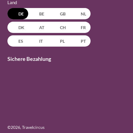
Land
DE
BE
GB
NL
DK
AT
CH
FR
ES
IT
PL
PT
Sichere Bezahlung
©
2026
, Travelcircus