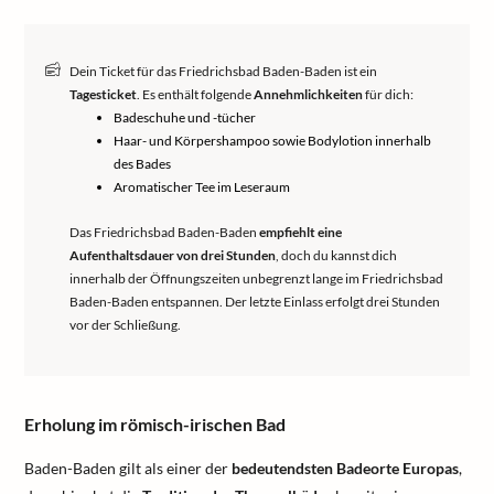
Dein Ticket für das Friedrichsbad Baden-Baden ist ein
Tagesticket
. Es enthält folgende
Annehmlichkeiten
für dich:
Badeschuhe und -tücher
Haar- und Körpershampoo sowie Bodylotion innerhalb
des Bades
Aromatischer Tee im Leseraum
Das Friedrichsbad Baden-Baden
empfiehlt eine
Aufenthaltsdauer von drei Stunden
, doch du kannst dich
innerhalb der Öffnungszeiten unbegrenzt lange im Friedrichsbad
Baden-Baden entspannen. Der letzte Einlass erfolgt drei Stunden
vor der Schließung.
Erholung im römisch-irischen Bad
Baden-Baden gilt als einer der
bedeutendsten Badeorte Europas
,