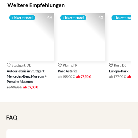
Weitere Empfehlungen
4.4
4.2
Ticket + Hotel
Ticket + Hotel
Ticket + Hotel
Stuttgart, DE
Plailly, FR
Rust, DE
Autoerlebnis in Stuttgart:
Parc Astérix
Europa-Park
Mercedes-Benz Museum +
ab
155,00 €
ab
97,50 €
ab
177,00 €
ab
136,
Porsche Museum
ab
99,00 €
ab
59,00 €
FAQ