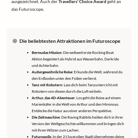
ausgezeichnet. Auch der
Travellers' Choice Award
geht an
das Futuroscope.
Die beliebtesten Attraktionen im Futuroscope
Bermudas Mission
: Die weltweit erste Rocking Boat
Aktion begeistert als Hybrid aus Wasserbahn, Darkride
und Achterbahn.
Außergewöhnliche Reise
: Erkunde die Welt, während du
den Erdboden unter den Füßen verlierst.
Tanz mit Robotern
: Lass dich beim Tanzunterricht mit
Robotern von diesen durch die Luft wirbeln.
Arthur, das 4D-Abenteuer
: Los geht die Reise auf einem
Marienkäfer in die Welt von Arthur und den Minimoys.
Entdecke die Natur aus einer anderen Perspektive.
Die Zeitmaschine
: Die Raving Rabbits heißen dich in ihrer
Version der Weltgeschichte willkommen und bringen dich
mit ihren Witzen zum Lachen.
Futuropolis
: In der 21 ha großen Stadt übernehmen deine