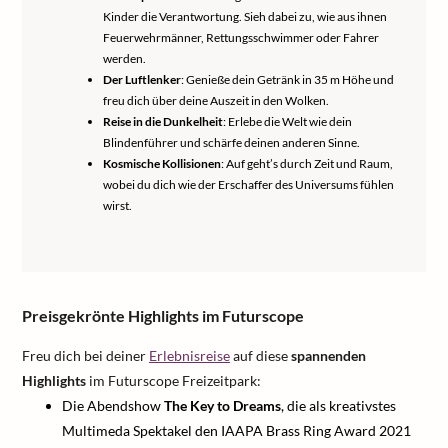
Kinder die Verantwortung. Sieh dabei zu, wie aus ihnen
Feuerwehrmänner, Rettungsschwimmer oder Fahrer
werden.
Der Luftlenker
: Genieße dein Getränk in 35 m Höhe und
freu dich über deine Auszeit in den Wolken.
Reise in die Dunkelheit
: Erlebe die Welt wie dein
Blindenführer und schärfe deinen anderen Sinne.
Kosmische Kollisionen
: Auf geht’s durch Zeit und Raum,
wobei du dich wie der Erschaffer des Universums fühlen
wirst.
Preisgekrönte Highlights im Futurscope
Freu dich bei deiner
Erlebnisreise
auf diese
spannenden
Highlights
im Futurscope Freizeitpark:
Die Abendshow
The Key to Dreams
, die als kreativstes
Multimeda Spektakel den IAAPA Brass Ring Award 2021