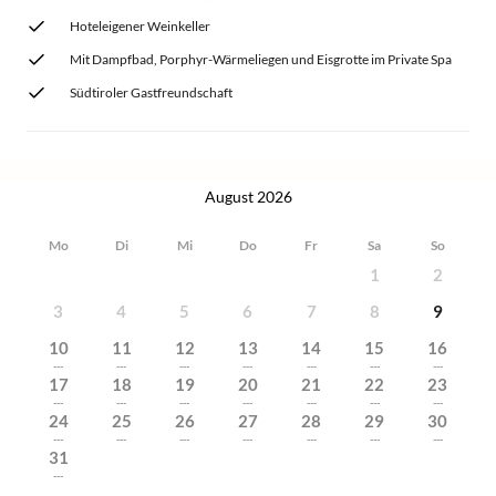
Hoteleigener Weinkeller
Mit Dampfbad, Porphyr-Wärmeliegen und Eisgrotte im Private Spa
Südtiroler Gastfreundschaft
August 2026
Mo
Di
Mi
Do
Fr
Sa
So
1
2
3
4
5
6
7
8
9
10
11
12
13
14
15
16
---
---
---
---
---
---
---
17
18
19
20
21
22
23
---
---
---
---
---
---
---
24
25
26
27
28
29
30
---
---
---
---
---
---
---
31
---