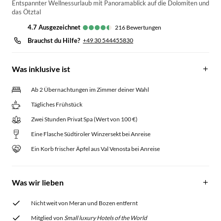
Entspannter Wellnessurlaub mit Panoramablick auf die Dolomiten und
das Ötztal
4.7
ausgezeichnet
216
Bewertungen
Brauchst du Hilfe?
+49 30 544455830
Was inklusive ist
Ab 2 Übernachtungen im Zimmer deiner Wahl
Tägliches Frühstück
Zwei Stunden Privat Spa (Wert von 100 €)
Eine Flasche Südtiroler Winzersekt bei Anreise
Ein Korb frischer Äpfel aus Val Venosta bei Anreise
Was wir lieben
Nicht weit von Meran und Bozen entfernt
Mitglied von
Small luxury Hotels of the World