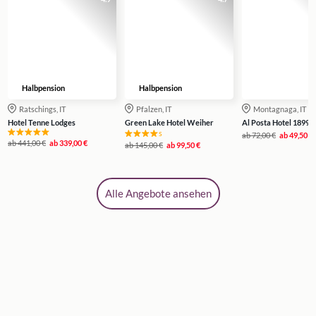
Halbpension
Halbpension
Ratschings, IT
Pfalzen, IT
Montagnaga, IT
Hotel Tenne Lodges
Green Lake Hotel Weiher
Al Posta Hotel 1899
s
ab
72,00 €
ab
49,50 €
ab
441,00 €
ab
339,00 €
ab
145,00 €
ab
99,50 €
Alle Angebote ansehen