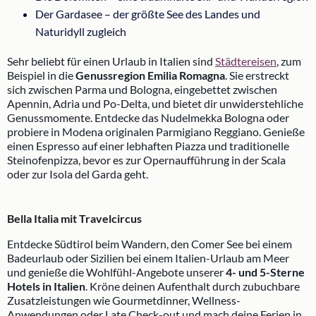
Der Gardasee – der größte See des Landes und
Naturidyll zugleich
Sehr beliebt für einen Urlaub in Italien sind
Städtereisen
, zum
Beispiel in die
Genussregion Emilia Romagna
. Sie erstreckt
sich zwischen Parma und Bologna, eingebettet zwischen
Apennin, Adria und Po-Delta, und bietet dir unwiderstehliche
Genussmomente. Entdecke das Nudelmekka Bologna oder
probiere in Modena originalen Parmigiano Reggiano. Genieße
einen Espresso auf einer lebhaften Piazza und traditionelle
Steinofenpizza, bevor es zur Opernaufführung in der Scala
oder zur Isola del Garda geht.
Bella Italia mit Travelcircus
Entdecke Südtirol beim Wandern, den Comer See bei einem
Badeurlaub oder Sizilien bei einem Italien-Urlaub am Meer
und genieße die Wohlfühl-Angebote unserer
4- und 5-Sterne
Hotels in Italien
. Kröne deinen Aufenthalt durch zubuchbare
Zusatzleistungen wie Gourmetdinner, Wellness-
Anwendungen oder Late Check-out und mach deine Ferien in