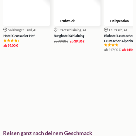
Frühstück
Halbpension
Salzburger Land, AT
Stadtschlaining, AT
Leutasch, AT
Hotel Grossarler Hof
Burghotel Schlaining
Biohotel Leutascherho
s
Leutascher Alpenbad
ab
79,00 €
ab
39,50 €
ab
99,00 €
ab
217,00 €
ab
145,00
Reisen ganz nach deinem Geschmack