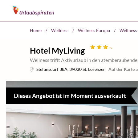
Home
/
Wellness
/
Wellness Europa
/
Wellness 
s
Hotel MyLiving
Wellness trifft Aktivurlaub in den atemberaubend
Stefansdorf 38A
,
39030
St. Lorenzen
Auf der Karte 
Dieses Angebot ist im Moment ausverkauft