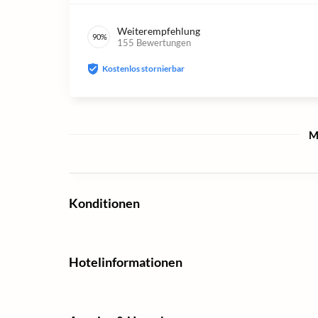
Weiterempfehlung
90
%
155
Bewertungen
Kostenlos stornierbar
M
Konditionen
Hotelinformationen