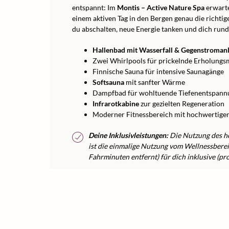
entspannt: Im
Montis – Active Nature Spa
erwarte
einem aktiven Tag in den Bergen genau die richt
du abschalten, neue Energie tanken und dich run
Hallenbad mit Wasserfall & Gegenstroman
Zwei Whirlpools für prickelnde Erholung
Finnische Sauna für intensive Saunagänge
Softsauna
mit sanfter Wärme
Dampfbad für wohltuende Tiefenentspann
Infrarotkabine
zur gezielten Regeneration
Moderner Fitnessbereich mit hochwertige
Deine Inklusivleistungen:
Die Nutzung des hot
ist die einmalige Nutzung vom Wellnessberei
Fahrminuten entfernt) für dich inklusive (pr