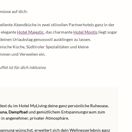
nüsse auf dich:
zellente Abendküche in zwei stilvollen Partnerhotels ganz in der
s elegante
Hotel Majestic
, das charmante
Hotel Montis
liegt sogar
deinen Urlaubstag genussvoll ausklingen zu lassen.
enische Küche, Südtiroler Spezialitäten und kleine
emmen und Verweilen ein.
fet ist für dich inklusive.
dest du im Hotel MyLiving deine ganz persönliche Ruheoase.
una, Dampfbad
und gemütlichem Entspannungsraum zum
 in angenehmer, privater Atmosphäre.
annung wünschst, erweitert sich dein Wellnesserlebnis ganz