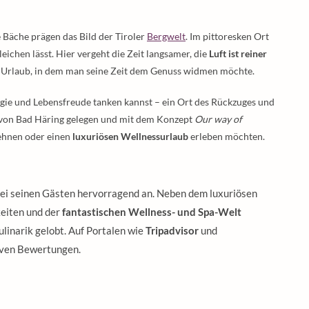
Bäche prägen das Bild der Tiroler
Bergwelt
. Im pittoresken Ort
leichen lässt. Hier vergeht die Zeit langsamer, die
Luft ist reiner
en Urlaub, in dem man seine Zeit dem Genuss widmen möchte.
rgie und Lebensfreude tanken kannst – ein Ort des Rückzuges und
von Bad Häring gelegen und mit dem Konzept
Our way of
sehnen oder einen
luxuriösen Wellnessurlaub
erleben möchten.
i seinen Gästen hervorragend an. Neben dem luxuriösen
keiten und der
fantastischen Wellness- und Spa-Welt
ulinarik gelobt. Auf Portalen wie
Tripadvisor
und
tiven Bewertungen.