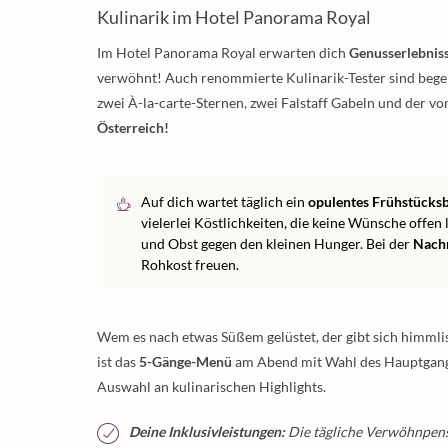
Kulinarik im Hotel Panorama Royal
Im Hotel Panorama Royal erwarten dich
Genusserlebniss
verwöhnt! Auch renommierte Kulinarik-Tester sind begeis
zwei À-la-carte-Sternen, zwei Falstaff Gabeln und der vo
Österreich!
Auf dich wartet täglich ein
opulentes Frühstücksb
vielerlei Köstlichkeiten, die keine Wünsche offen
und Obst gegen den kleinen Hunger. Bei der
Nachm
Rohkost freuen.
Wem es nach etwas Süßem gelüstet, der gibt sich himml
ist das
5-Gänge-Menü
am Abend mit Wahl des Hauptgange
Auswahl an kulinarischen Highlights.
Deine Inklusivleistungen:
Die tägliche Verwöhnpensi