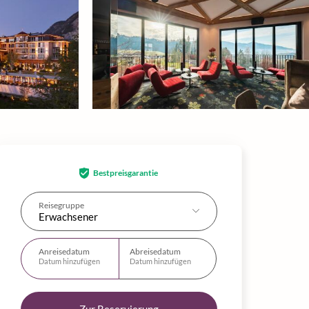
Bestpreisgarantie
Reisegruppe
Erwachsener
Anreisedatum
Abreisedatum
Datum hinzufügen
Datum hinzufügen