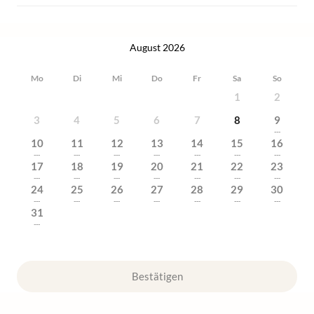
August 2026
Mo
Di
Mi
Do
Fr
Sa
So
1
2
3
4
5
6
7
8
9
---
10
11
12
13
14
15
16
---
---
---
---
---
---
---
17
18
19
20
21
22
23
---
---
---
---
---
---
---
24
25
26
27
28
29
30
---
---
---
---
---
---
---
31
---
Bestätigen