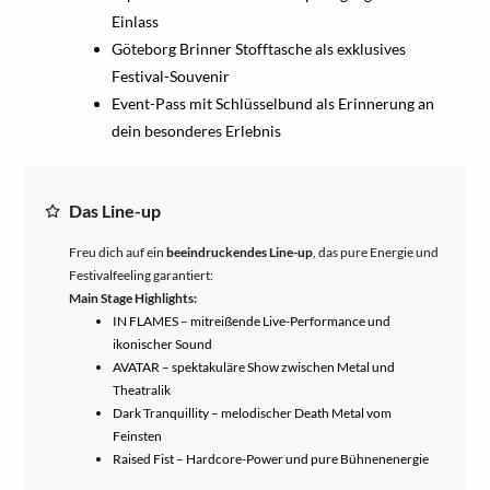
Einlass
Göteborg Brinner Stofftasche als exklusives
Festival-Souvenir
Event-Pass mit Schlüsselbund als Erinnerung an
dein besonderes Erlebnis
Das Line-up
Freu dich auf ein
beeindruckendes Line-up
, das pure Energie und
Festivalfeeling garantiert:
Main Stage Highlights:
IN FLAMES – mitreißende Live-Performance und
ikonischer Sound
AVATAR – spektakuläre Show zwischen Metal und
Theatralik
Dark Tranquillity – melodischer Death Metal vom
Feinsten
Raised Fist – Hardcore-Power und pure Bühnenenergie